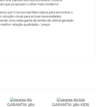
em tirar partido dos últimos estilos, cores e
iais que propiciam o olhar mais moderno.
mos por ti na tua loja Mais Optica para encontrar a
 solução visual para as tuas necessidades,
cendo uma vasta gama de lentes de última geração
 melhor relação qualidade / preço.
GARANTIA 360
GARANTIA 360 KIDS