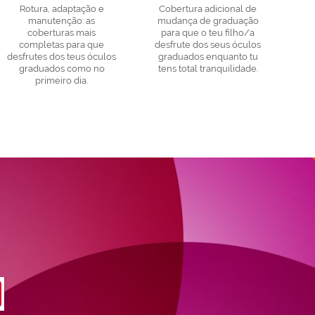
Rotura, adaptação e
Cobertura adicional de
manutenção: as
mudança de graduação
coberturas mais
para que o teu filho/a
completas para que
desfrute dos seus óculos
desfrutes dos teus óculos
graduados enquanto tu
graduados como no
tens total tranquilidade.
primeiro dia.