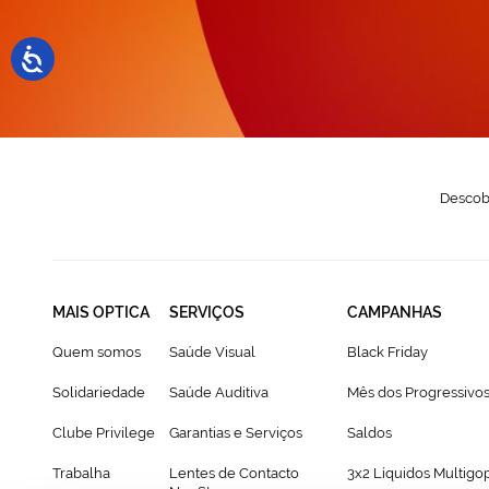
N
Descobr
MAIS OPTICA
SERVIÇOS
CAMPANHAS
Quem somos
Saúde Visual
Black Friday
Solidariedade
Saúde Auditiva
Mês dos Progressivo
Clube Privilege
Garantias e Serviços
Saldos
Trabalha
Lentes de Contacto
3x2 Líquidos Multigo