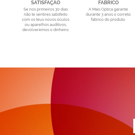
SATISFAÇÃO
FABRICO
Se nos primeiros 30 dias
A Mais Optica garante
não te sentires satisfeito
durante 3 anos o correto
com os teus novos óculos
fabrico do produto.
ou aparelhos auditivos,
devolveremos o dinheiro.
a
n