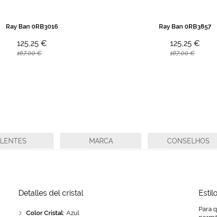
Ray Ban 0RB3016
Ray Ban 0RB3857
125,25 €
125,25 €
167,00 €
167,00 €
LENTES
MARCA
CONSELHOS
Detalles del cristal
Estil
Para 
Color Cristal:
Azul