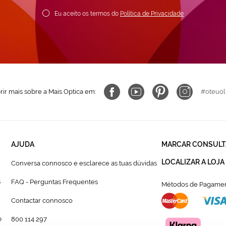
ewsletter:
Eu aceito os termos do
Política de Privacidade
ir mais sobre a Mais Optica em:
#oteuol
AJUDA
MARCAR CONSULT
LOCALIZAR A LOJA
Conversa connosco e esclarece as tuas dúvidas
s
FAQ - Perguntas Frequentes
Métodos de Pagamen
Contactar connosco
p
800 114 297