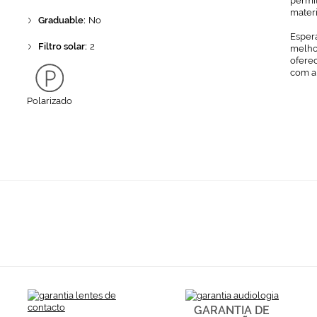
permit
mater
Graduable:
No
Espera
Filtro solar:
2
melhor
ofere
com a
Polarizado
GARANTIA DE