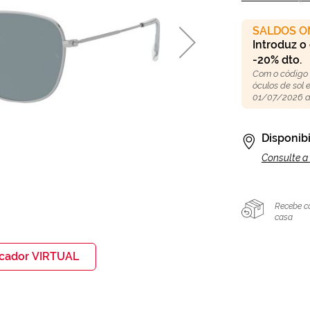
SALDOS O
Introduz o
-20% dto.
Com o código
óculos de sol
01/07/2026 a
Disponibi
Consulte a 
Recebe c
casa
icador VIRTUAL