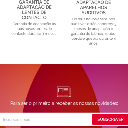
GARANTIA DE
ADAPTAÇÃO DE
ADAPTAÇÃO DE
APARELHOS
LENTES DE
AUDITIVOS
CONTACTO
Os teus novos aparelhos
Garantia de adaptação às
auditivos estão cobertos: 3
tuas novas lentes de
meses de adaptação e
contacto durante 3 meses.
garantia de fabrico, roubo,
perda e quebra durante 4
anos.
Para ser o primeiro a receber as nossas novidades:
Subscreva
SUBSCREVER
ossa