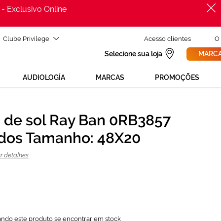
 - Exclusivo Online
Clube Privilege
Acesso clientes
O
Selecione sua loja
MARCA
AUDIOLOGÍA
MARCAS
PROMOÇÕES
 de sol Ray Ban 0RB3857
PROCURAR
146,25 €
dos Tamanho: 48X20
195,00 €
r detalhes
ando este produto se encontrar em stock