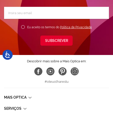
Subscreva
a
nossa
Newsletter:
Eu aceito os termos do
Política de Privacidade
SUBSCREVER
Descobrir mais sobre a Mais Optica em:
#oteuolharestu
MAIS OPTICA
SERVIÇOS