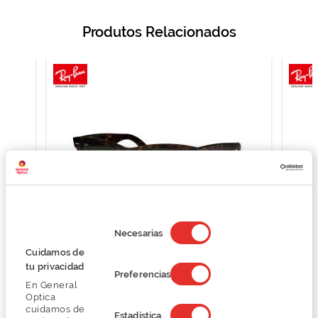
Produtos Relacionados
Selección
de
Necesarias
consentimiento
Cuidamos de
Ray Ban 0RB4340
tu privacidad
Preferencias
125,25 €
En General
167,00 €
Optica
cuidamos de
Estadística