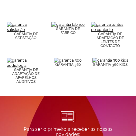
navegación
(por ejemplo,
de páginas
visitadas).
Puedes
GARANTIA DE
consultar más
FABRICO
GARANTIA DE
GARANTIA DE
información en
SATISFAÇÃO
ADAPTAÇÃO DE
nuestra
LENTES DE
Política de
CONTACTO
Cookies.
GARANTIA 360
GARANTIA 360 KIDS
GARANTIA DE
ADAPTAÇÃO DE
APARELHOS
AUDITIVOS
Para ser o primeiro a receber as nossas
novidades: