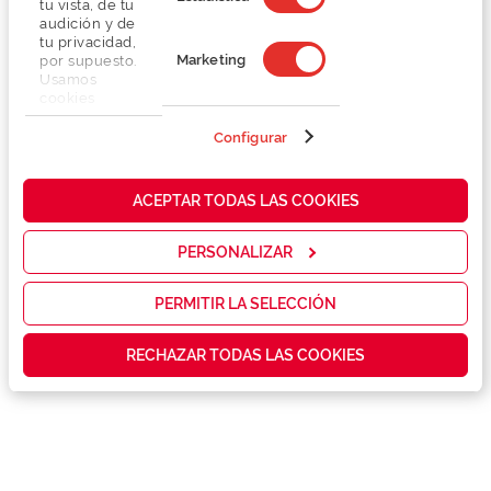
tu vista, de tu
audición y de
tu privacidad,
Marketing
por supuesto.
Usamos
cookies
propias y de
terceros en
Configurar
Detalhes
nuestra web
para analizar
cómo mejorar
Lentes
ACEPTAR TODAS LAS COOKIES
nuestros
servicios y
mostrarte la
PERSONALIZAR
Marca
publicidad y
las
promociones
PERMITIR LA SELECCIÓN
Conselhos
que realmente
te interesan,
RECHAZAR TODAS LAS COOKIES
así como
contenidos
Serviços exclusivos
personalizados
para ti gracias
a un perfil
elaborado a
partir de tus
hábitos de