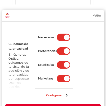
Detalhes
Selección
de
Necesarias
consentimiento
Lentes
Cuidamos de
tu privacidad
Preferencias
En General
Marca
Optica
cuidamos de
Estadística
tu vista, de tu
Conselhos
audición y de
tu privacidad,
Marketing
por supuesto.
Serviços exclusivos
Usamos
cookies
propias y de
terceros en
Configurar
nuestra web
para analizar