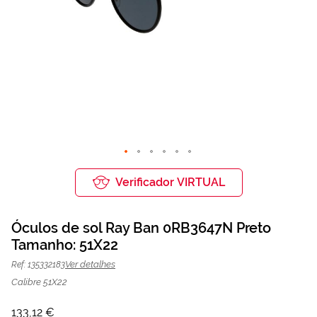
Saltar
para
Verificador VIRTUAL
o
início
da
Óculos de sol Ray Ban 0RB3647N Preto
Galeria
de
Tamanho: 51X22
Óculos de sol Ray Ban 0RB3647N
133,12 €
imagens
177,50 €
Preto | Mais Optica
Ver detalhes
Ref: 135332183
Calibre 51X22
133,12 €