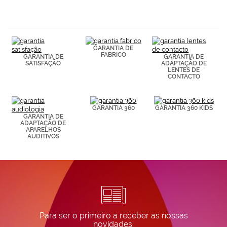
navegación
(por ejemplo,
de páginas
visitadas).
Puedes
GARANTIA DE
consultar más
FABRICO
GARANTIA DE
GARANTIA DE
información en
SATISFAÇÃO
ADAPTAÇÃO DE
nuestra
LENTES DE
Política de
CONTACTO
Cookies.
GARANTIA 360
GARANTIA 360 KIDS
GARANTIA DE
ADAPTAÇÃO DE
APARELHOS
AUDITIVOS
Para ser o primeiro a receber as nossas
novidades: