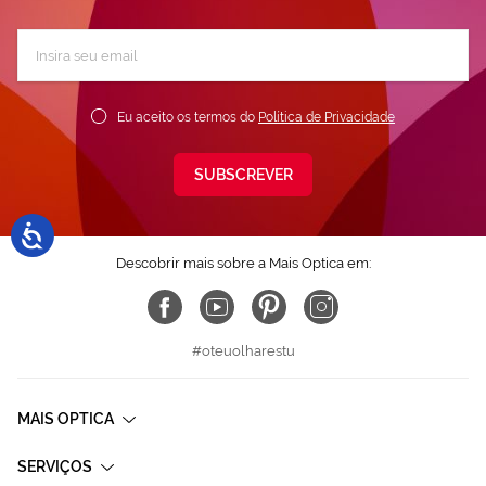
Subscreva
a
nossa
Newsletter:
Eu aceito os termos do
Política de Privacidade
SUBSCREVER
Descobrir mais sobre a Mais Optica em:
#oteuolharestu
MAIS OPTICA
SERVIÇOS