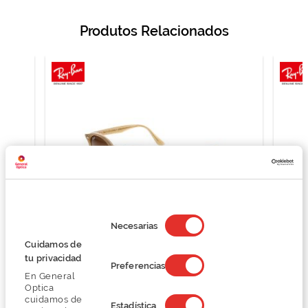
Produtos Relacionados
Selección
de
Necesarias
consentimiento
Cuidamos de
Ray Ban 0RB2180
tu privacidad
Preferencias
124,50 €
En General
166,00 €
Optica
cuidamos de
Estadística