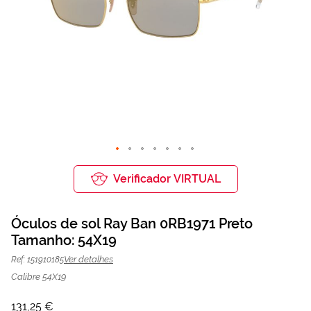
Saltar
para
Verificador VIRTUAL
o
início
da
Óculos de sol Ray Ban 0RB1971 Preto
Galeria
de
Tamanho: 54X19
Óculos de sol Ray Ban 0RB1971 Preto
131,25 €
imagens
175,00 €
| Mais Optica
Ver detalhes
Ref: 151910185
Calibre 54X19
131,25 €