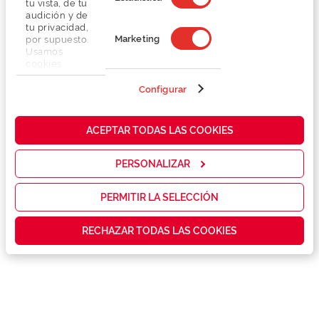
tu vista, de tu
audición y de
tu privacidad,
Marketing
por supuesto.
Usamos
cookies
propias y de
terceros en
Configurar
Detalhes
nuestra web
para analizar
cómo mejorar
Lentes
ACEPTAR TODAS LAS COOKIES
nuestros
servicios y
mostrarte la
PERSONALIZAR
Marca
publicidad y
las
promociones
PERMITIR LA SELECCIÓN
Conselhos
que realmente
te interesan,
RECHAZAR TODAS LAS COOKIES
así como
contenidos
Serviços exclusivos
personalizados
para ti gracias
a un perfil
elaborado a
partir de tus
hábitos de