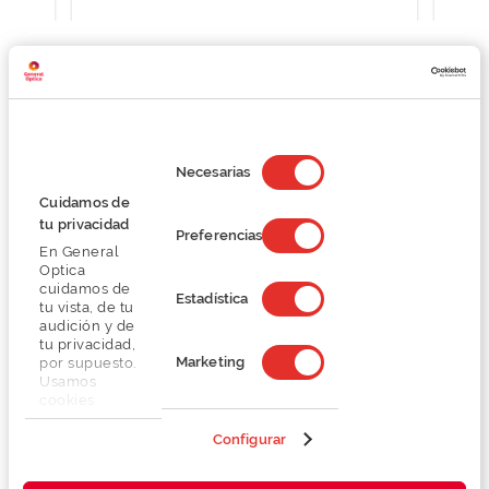
Detalhes
Selección
de
Necesarias
consentimiento
Lentes
Cuidamos de
tu privacidad
Preferencias
En General
Marca
Optica
cuidamos de
Estadística
tu vista, de tu
Conselhos
audición y de
tu privacidad,
Marketing
por supuesto.
Serviços exclusivos
Usamos
cookies
propias y de
terceros en
Configurar
nuestra web
para analizar