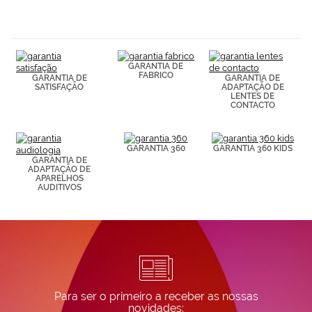
navegación
(por ejemplo,
de páginas
visitadas).
Puedes
GARANTIA DE
consultar más
FABRICO
GARANTIA DE
GARANTIA DE
información en
SATISFAÇÃO
ADAPTAÇÃO DE
nuestra
LENTES DE
Política de
CONTACTO
Cookies.
GARANTIA 360
GARANTIA 360 KIDS
GARANTIA DE
ADAPTAÇÃO DE
APARELHOS
AUDITIVOS
Para ser o primeiro a receber as nossas
novidades: