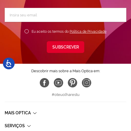
Subscreva
a
nossa
Newsletter:
Eu aceito os termos do
Política de Privacidade
SUBSCREVER
Descobrir mais sobre a Mais Optica em:
#oteuolharestu
MAIS OPTICA
SERVIÇOS