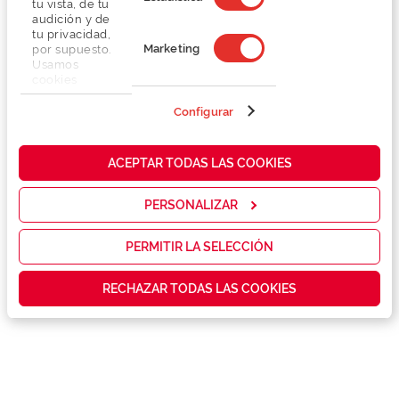
tu vista, de tu
audición y de
tu privacidad,
Marketing
por supuesto.
Usamos
cookies
propias y de
terceros en
Configurar
Detalhes
nuestra web
para analizar
cómo mejorar
Lentes
ACEPTAR TODAS LAS COOKIES
nuestros
servicios y
mostrarte la
PERSONALIZAR
Marca
publicidad y
las
promociones
PERMITIR LA SELECCIÓN
Conselhos
que realmente
te interesan,
RECHAZAR TODAS LAS COOKIES
así como
contenidos
Serviços exclusivos
personalizados
para ti gracias
a un perfil
elaborado a
partir de tus
hábitos de