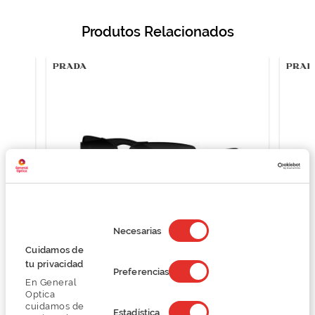
Produtos Relacionados
Selección
de
Necesarias
consentimiento
Cuidamos de
Prada 0PS B52S
tu privacidad
Preferencias
254,40 €
En General
318,00 €
Optica
cuidamos de
Estadística