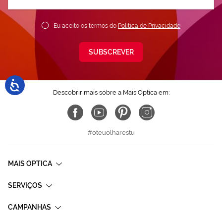
nossa
Newsletter:
Eu aceito os termos do
Política de Privacidade
SUBSCREVER
Descobrir mais sobre a Mais Optica em:
#oteuolharestu
MAIS OPTICA
SERVIÇOS
CAMPANHAS