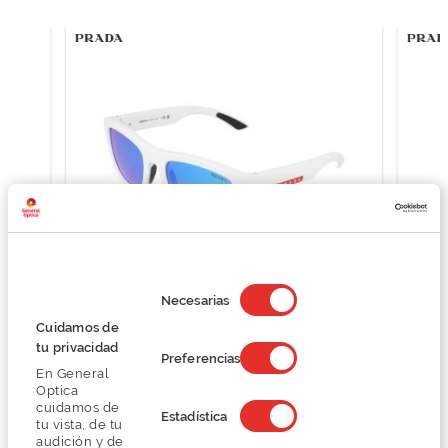
Selección
de
Necesarias
consentimiento
Prada 0PS 01ZS
Cuidamos de
248,00 €
tu privacidad
Preferencias
310,00 €
En General
Optica
cuidamos de
Estadística
tu vista, de tu
audición y de