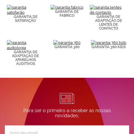
(por ejemplo,
de páginas
visitadas).
GARANTIA DE
FABRICO
Puedes
GARANTIA DE
GARANTIA DE
SATISFAÇÃO
ADAPTAÇÃO DE
consultar más
LENTES DE
información en
CONTACTO
nuestra
Política de
Cookies.
GARANTIA 360
GARANTIA 360 KIDS
GARANTIA DE
ADAPTAÇÃO DE
APARELHOS
AUDITIVOS
Para ser o primeiro a receber as nossas
novidades:
Subscreva
a