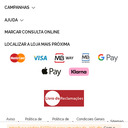
CAMPANHAS
AJUDA
MARCAR CONSULTA ONLINE
LOCALIZAR A LOJA MAIS PRÓXIMA
Aviso
Política de
Política de
Condicoes Gerais
Sitemap
Legal
Privacidade
Cookies
de Venda
Introduz o código EXTRA20 para um extra de -20% dto.
Com o