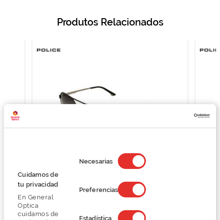
Produtos Relacionados
Selección
de
Necesarias
consentimiento
Cuidamos de
Police SPLB37
tu privacidad
Preferencias
107,24 €
En General
142,99 €
Optica
cuidamos de
Estadística