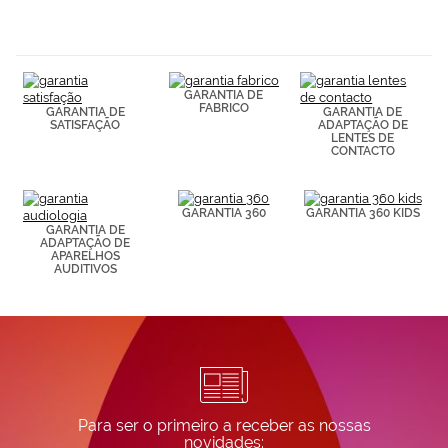
navegación
(por ejemplo,
de páginas
visitadas).
Puedes
GARANTIA DE
consultar más
FABRICO
GARANTIA DE
GARANTIA DE
información en
SATISFAÇÃO
ADAPTAÇÃO DE
nuestra
LENTES DE
Política de
CONTACTO
Cookies.
GARANTIA 360
GARANTIA 360 KIDS
GARANTIA DE
ADAPTAÇÃO DE
APARELHOS
AUDITIVOS
Para ser o primeiro a receber as nossas
novidades: