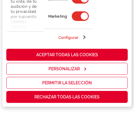
tu vista, de tu
audición y de
tu privacidad,
Marketing
por supuesto.
Usamos
cookies
propias y de
terceros en
Configurar
Detalhes
nuestra web
para analizar
cómo mejorar
Lentes
ACEPTAR TODAS LAS COOKIES
nuestros
servicios y
mostrarte la
PERSONALIZAR
Marca
publicidad y
las
promociones
PERMITIR LA SELECCIÓN
Conselhos
que realmente
te interesan,
RECHAZAR TODAS LAS COOKIES
así como
contenidos
Serviços exclusivos
personalizados
para ti gracias
a un perfil
elaborado a
partir de tus
hábitos de