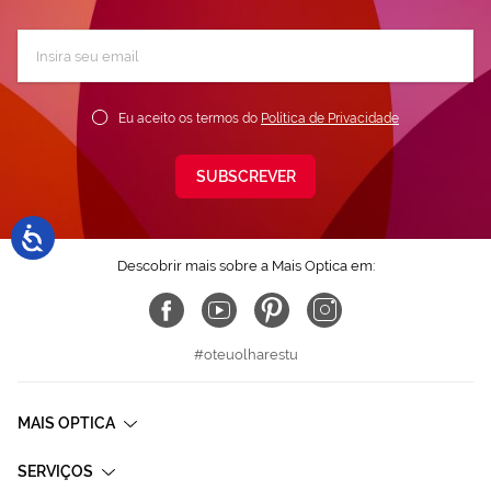
Subscreva
a
nossa
Newsletter:
Eu aceito os termos do
Política de Privacidade
SUBSCREVER
Descobrir mais sobre a Mais Optica em:
#oteuolharestu
MAIS OPTICA
SERVIÇOS