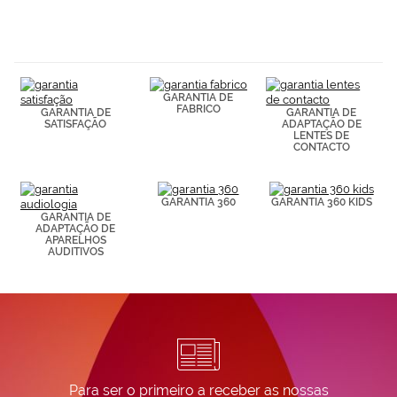
hábitos de
navegación
(por ejemplo,
de páginas
visitadas).
Puedes
consultar más
GARANTIA DE
FABRICO
información en
GARANTIA DE
GARANTIA DE
SATISFAÇÃO
ADAPTAÇÃO DE
nuestra
LENTES DE
Política de
CONTACTO
Cookies.
GARANTIA 360
GARANTIA 360 KIDS
GARANTIA DE
ADAPTAÇÃO DE
APARELHOS
AUDITIVOS
Para ser o primeiro a receber as nossas