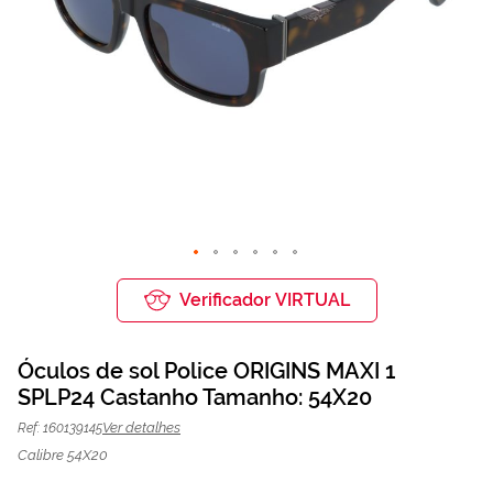
Saltar
para
Verificador VIRTUAL
o
início
da
Óculos de sol Police ORIGINS MAXI 1
Galeria
de
SPLP24 Castanho Tamanho: 54X20
Óculos de sol Police SPLP24
77,50 €
imagens
155,00 €
Castanho | Mais Optica
Ver detalhes
Ref: 160139145
Calibre 54X20