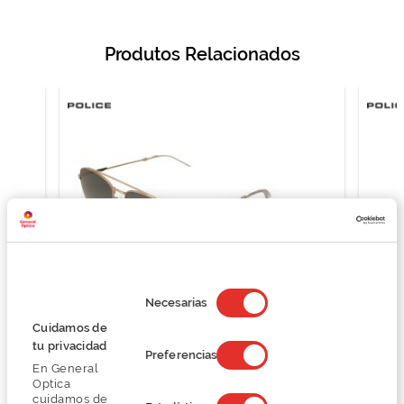
Produtos Relacionados
Selección
de
Necesarias
consentimiento
Cuidamos de
tu privacidad
Police SPL995
Preferencias
En General
81,75 €
Optica
109,00 €
cuidamos de