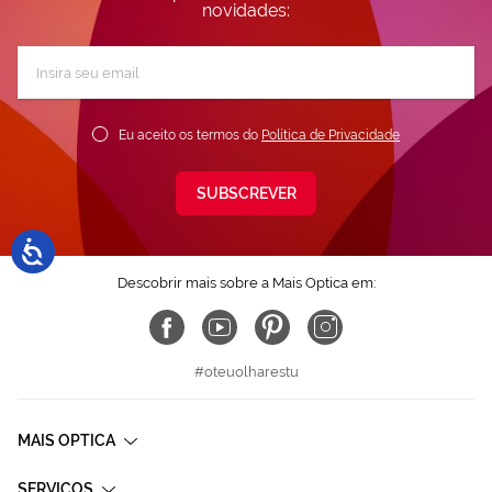
novidades:
Subscreva
a
nossa
Newsletter:
Eu aceito os termos do
Política de Privacidade
SUBSCREVER
Descobrir mais sobre a Mais Optica em:
#oteuolharestu
MAIS OPTICA
SERVIÇOS