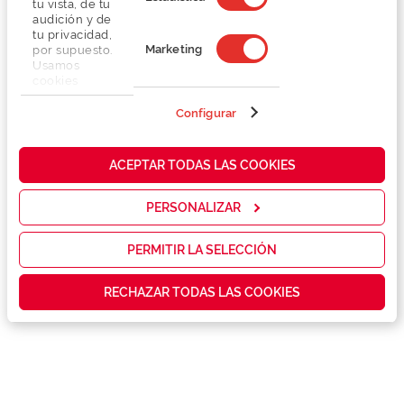
tu vista, de tu
audición y de
tu privacidad,
Marketing
por supuesto.
Usamos
cookies
propias y de
terceros en
Configurar
Detalhes
nuestra web
para analizar
cómo mejorar
Lentes
ACEPTAR TODAS LAS COOKIES
nuestros
servicios y
mostrarte la
PERSONALIZAR
Marca
publicidad y
las
promociones
PERMITIR LA SELECCIÓN
Conselhos
que realmente
te interesan,
RECHAZAR TODAS LAS COOKIES
así como
contenidos
Serviços exclusivos
personalizados
para ti gracias
a un perfil
elaborado a
partir de tus
hábitos de