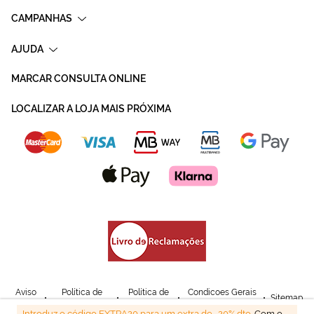
CAMPANHAS
AJUDA
MARCAR CONSULTA ONLINE
LOCALIZAR A LOJA MAIS PRÓXIMA
Aviso
Política de
Política de
Condicoes Gerais
Sitemap
Legal
Privacidade
Cookies
de Venda
Introduz o código EXTRA20 para um extra de -20% dto.
Com o