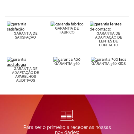
navegación
(por ejemplo,
de páginas
visitadas).
Puedes
GARANTIA DE
consultar más
FABRICO
GARANTIA DE
GARANTIA DE
información en
SATISFAÇÃO
ADAPTAÇÃO DE
nuestra
LENTES DE
Política de
CONTACTO
Cookies.
GARANTIA 360
GARANTIA 360 KIDS
GARANTIA DE
ADAPTAÇÃO DE
APARELHOS
AUDITIVOS
Para ser o primeiro a receber as nossas
novidades: