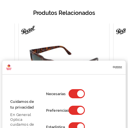
Produtos Relacionados
Selección
de
Necesarias
consentimiento
Cuidamos de
Persol 0PO3348S
tu privacidad
Preferencias
260,00 €
En General
325,00 €
Optica
cuidamos de
Estadística