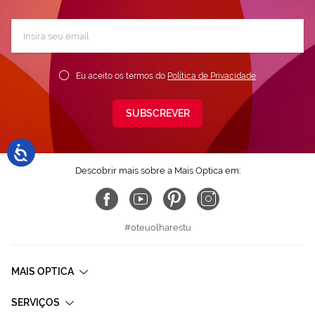
Subscreva
a
nossa
Newsletter:
Eu aceito os termos do
Política de Privacidade
SUBSCREVER
Descobrir mais sobre a Mais Optica em:
#oteuolharestu
MAIS OPTICA
SERVIÇOS