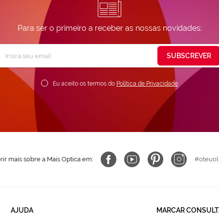
Para ser o primeiro a receber as nossas novidades:
Subscreva
SUBSCREVER
ossa
ewsletter:
Eu aceito os termos do
Política de Privacidade
ir mais sobre a Mais Optica em:
#oteuol
AJUDA
MARCAR CONSULT