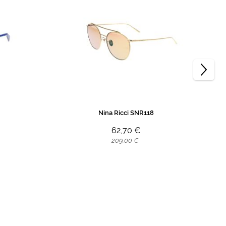
Nina Ricci SNR118
62,70 €
209,00 €