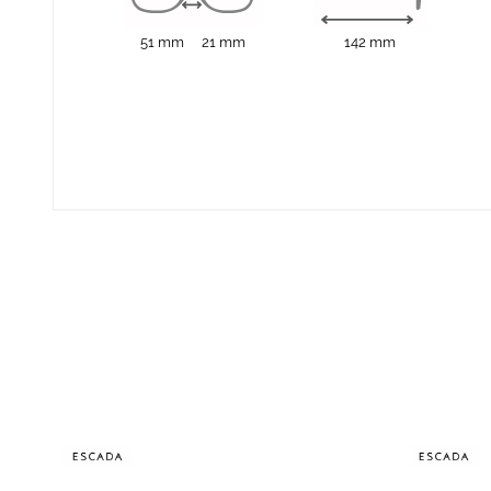
51 mm
21 mm
142 mm