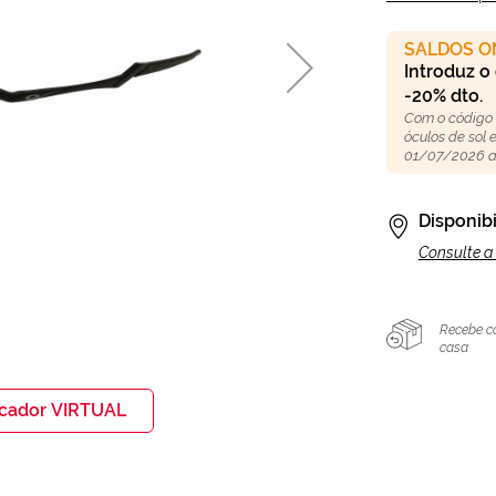
SALDOS O
Introduz o
-20% dto.
Com o código
óculos de sol
01/07/2026 a
Disponibi
Consulte a 
Recebe c
casa
icador VIRTUAL