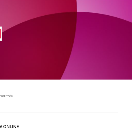
harestu
A ONLINE