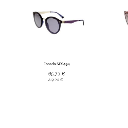
Escada SES494
65,70 €
219,00 €