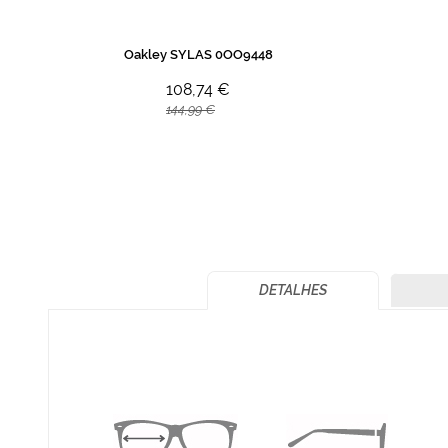
Oakley SYLAS 0OO9448
108,74 €
144,99 €
DETALHES