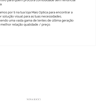
rtivo para quem procura comodidade sem renunciar
a.
mos por ti na tua loja Mais Optica para encontrar a
 solução visual para as tuas necessidades,
cendo uma vasta gama de lentes de última geração
 melhor relação qualidade / preço.