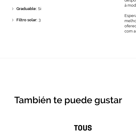
despo
à mod
Graduable:
Si
Espera
Filtro solar:
3
melhor
ofere
com a
También te puede gustar