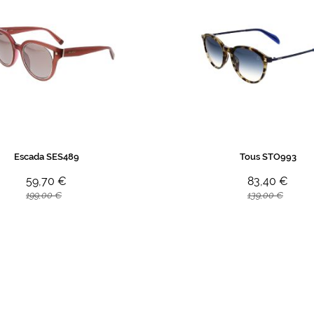
Escada SES489
Tous STO993
59,70 €
83,40 €
199,00 €
139,00 €