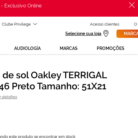
 - Exclusivo Online
Clube Privilege
Acesso clientes
O
Selecione sua loja
MARCA
AUDIOLOGÍA
MARCAS
PROMOÇÕES
 de sol Oakley TERRIGAL
PROCURAR
156,75 €
6 Preto Tamanho: 51X21
209,00 €
r detalhes
ando este produto se encontrar em stock