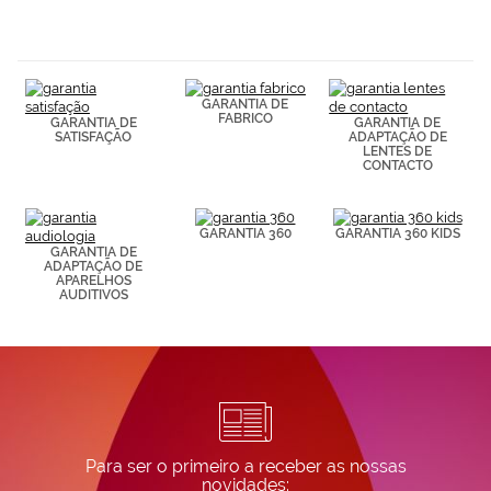
navegación
(por ejemplo,
de páginas
visitadas).
Puedes
GARANTIA DE
consultar más
FABRICO
GARANTIA DE
GARANTIA DE
información en
SATISFAÇÃO
ADAPTAÇÃO DE
nuestra
LENTES DE
Política de
CONTACTO
Cookies.
GARANTIA 360
GARANTIA 360 KIDS
GARANTIA DE
ADAPTAÇÃO DE
APARELHOS
AUDITIVOS
Para ser o primeiro a receber as nossas
novidades: