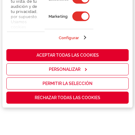
tu vista, de tu
audición y de
tu privacidad,
Marketing
por supuesto.
Usamos
cookies
propias y de
terceros en
Configurar
Detalhes
nuestra web
para analizar
cómo mejorar
Lentes
ACEPTAR TODAS LAS COOKIES
nuestros
servicios y
mostrarte la
PERSONALIZAR
Marca
publicidad y
las
promociones
PERMITIR LA SELECCIÓN
Conselhos
que realmente
te interesan,
RECHAZAR TODAS LAS COOKIES
así como
contenidos
Serviços exclusivos
personalizados
para ti gracias
a un perfil
elaborado a
partir de tus
hábitos de