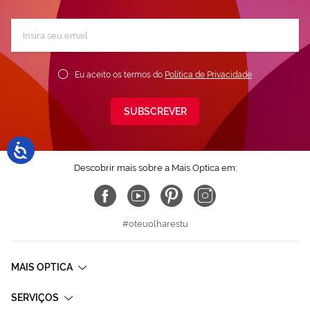
Subscreva
a
nossa
Newsletter:
Eu aceito os termos do
Política de Privacidade
SUBSCREVER
Descobrir mais sobre a Mais Optica em:
#oteuolharestu
MAIS OPTICA
SERVIÇOS