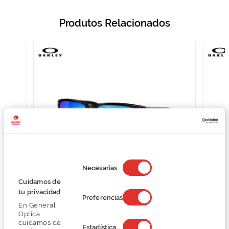
Produtos Relacionados
Selección
de
Necesarias
consentimiento
Cuidamos de
Oakley 0OO9102
tu privacidad
Preferencias
124,50 €
En General
166,00 €
Optica
cuidamos de
Estadística