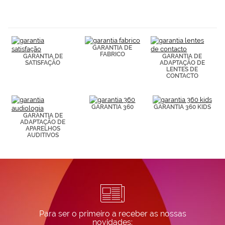
navegación
(por ejemplo,
de páginas
visitadas).
Puedes
GARANTIA DE
consultar más
FABRICO
GARANTIA DE
GARANTIA DE
información en
SATISFAÇÃO
ADAPTAÇÃO DE
nuestra
LENTES DE
Política de
CONTACTO
Cookies.
GARANTIA 360
GARANTIA 360 KIDS
GARANTIA DE
ADAPTAÇÃO DE
APARELHOS
AUDITIVOS
Para ser o primeiro a receber as nossas
novidades: