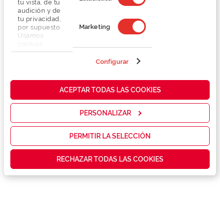
tu vista, de tu
audición y de
tu privacidad,
Marketing
por supuesto.
Usamos
cookies
propias y de
terceros en
Configurar
Detalhes
nuestra web
para analizar
cómo mejorar
Lentes
ACEPTAR TODAS LAS COOKIES
nuestros
servicios y
mostrarte la
PERSONALIZAR
Marca
publicidad y
las
promociones
PERMITIR LA SELECCIÓN
Conselhos
que realmente
te interesan,
RECHAZAR TODAS LAS COOKIES
así como
contenidos
Serviços exclusivos
personalizados
para ti gracias
a un perfil
elaborado a
partir de tus
hábitos de