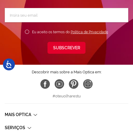
Subscreva
a
nossa
Newsletter:
Eu aceito os termos do
Política de Privacidade
SUBSCREVER
Descobrir mais sobre a Mais Optica em:
#oteuolharestu
MAIS OPTICA
SERVIÇOS