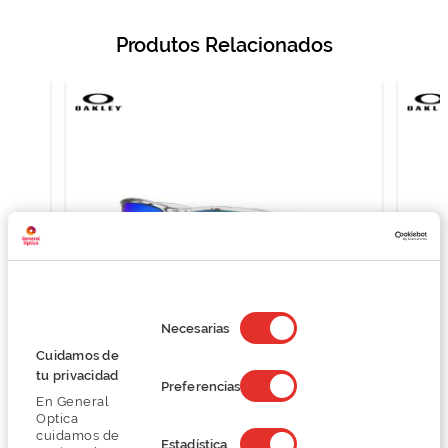
Produtos Relacionados
Selección
de
Necesarias
consentimiento
Cuidamos de
Oakley GIBSTON 0OO9449
tu privacidad
Preferencias
108,74 €
En General
144,99 €
Optica
cuidamos de
Estadística