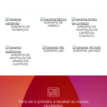
navegación
(por ejemplo,
de páginas
visitadas).
Puedes
GARANTIA DE
consultar más
FABRICO
GARANTIA DE
GARANTIA DE
información en
SATISFAÇÃO
ADAPTAÇÃO DE
nuestra
LENTES DE
Política de
CONTACTO
Cookies.
GARANTIA 360
GARANTIA 360 KIDS
GARANTIA DE
ADAPTAÇÃO DE
APARELHOS
AUDITIVOS
Para ser o primeiro a receber as nossas
novidades: