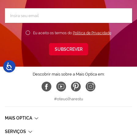
Subscreva
a
nossa
Newsletter:
Eu aceito os termos do
Política de Privacidade
SUBSCREVER
Descobrir mais sobre a Mais Optica em:
#oteuolharestu
MAIS OPTICA
SERVIÇOS