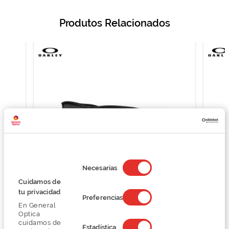
Produtos Relacionados
Selección
de
Necesarias
consentimiento
Cuidamos de
Oakley GIBSTON 0OO9449
tu privacidad
Preferencias
146,99 €
En General
195,99 €
Optica
cuidamos de
Estadística