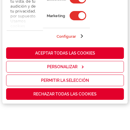
tu vista, de tu
audición y de
tu privacidad,
Marketing
por supuesto.
Usamos
cookies
propias y de
terceros en
Configurar
Detalhes
nuestra web
para analizar
cómo mejorar
Lentes
ACEPTAR TODAS LAS COOKIES
nuestros
servicios y
mostrarte la
PERSONALIZAR
Marca
publicidad y
las
promociones
PERMITIR LA SELECCIÓN
Conselhos
que realmente
te interesan,
RECHAZAR TODAS LAS COOKIES
así como
contenidos
Serviços exclusivos
personalizados
para ti gracias
a un perfil
elaborado a
partir de tus
hábitos de