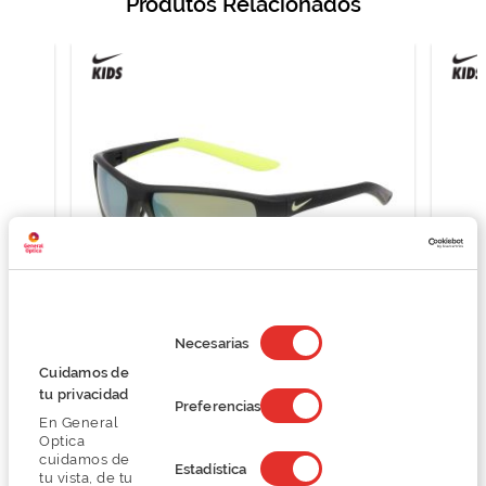
Produtos Relacionados
Selección
de
Necesarias
consentimiento
NIKE JR. NIKE RABID 22 JR IF1054X
N
Cuidamos de
53,24 €
tu privacidad
Preferencias
70,99 €
En General
Optica
cuidamos de
Estadística
tu vista, de tu