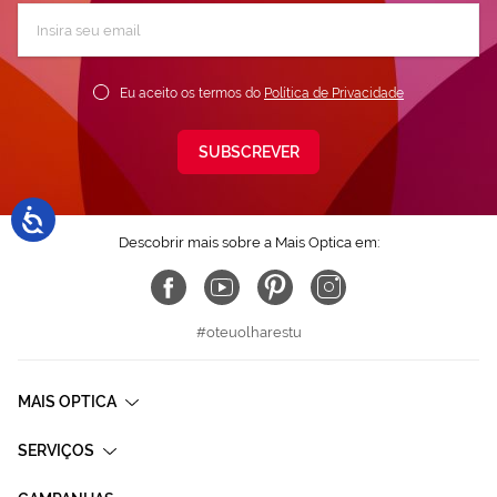
Subscreva
a
nossa
Newsletter:
Eu aceito os termos do
Política de Privacidade
SUBSCREVER
Descobrir mais sobre a Mais Optica em:
#oteuolharestu
MAIS OPTICA
SERVIÇOS