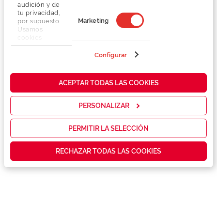
audición y de
tu privacidad,
Marketing
por supuesto.
Usamos
cookies
propias y de
Detalhes
terceros en
Configurar
nuestra web
para analizar
Lentes
cómo mejorar
ACEPTAR TODAS LAS COOKIES
nuestros
servicios y
Marca
mostrarte la
PERSONALIZAR
publicidad y
las
promociones
PERMITIR LA SELECCIÓN
Conselhos
que realmente
te interesan,
RECHAZAR TODAS LAS COOKIES
así como
Serviços exclusivos
contenidos
personalizados
para ti gracias
a un perfil
elaborado a
partir de tus
hábitos de