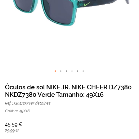
Saltar
para
Óculos de sol NIKE JR. NIKE CHEER DZ7380
o
NKDZ7380 Verde Tamanho: 49X16
Óculos de sol NIKE JR. NKDZ7380
45,59 €
início
da
75,99 €
Verde | Mais Optica
Ver detalhes
Ref: 152917253
Galeria
de
Calibre 49X16
imagens
45,59 €
75,99 €