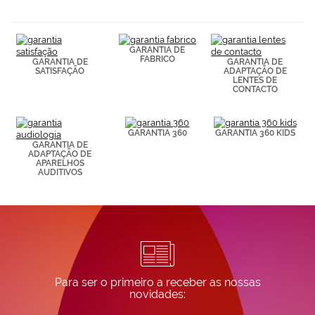
navegación
(por ejemplo,
de páginas
visitadas).
Puedes
GARANTIA DE
FABRICO
consultar más
GARANTIA DE
GARANTIA DE
SATISFAÇÃO
ADAPTAÇÃO DE
información en
LENTES DE
nuestra
CONTACTO
Política de
Cookies.
GARANTIA 360
GARANTIA 360 KIDS
GARANTIA DE
ADAPTAÇÃO DE
APARELHOS
AUDITIVOS
Para ser o primeiro a receber as nossas
novidades: