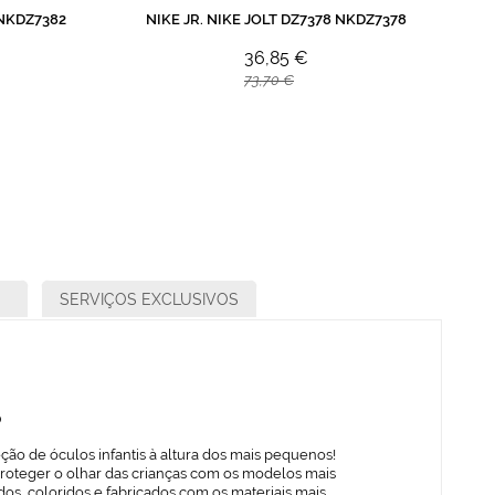
 NKDZ7382
NIKE JR. NIKE JOLT DZ7378 NKDZ7378
36,85 €
73,70 €
SERVIÇOS EXCLUSIVOS
o
ção de óculos infantis à altura dos mais pequenos!
proteger o olhar das crianças com os modelos mais
os, coloridos e fabricados com os materiais mais