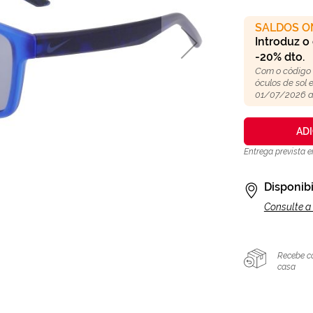
SALDOS O
Introduz o
-20% dto.
Com o código
óculos de sol
01/07/2026 a
AD
Entrega prevista 
Disponibi
Consulte a 
Recebe c
casa