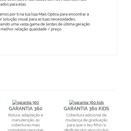
ados para elas.
mos por ti na tua loja Mais Optica para encontrar a
 solução visual para as tuas necessidades,
cendo uma vasta gama de lentes de última geração
 melhor relação qualidade / preço.
GARANTIA 360
GARANTIA 360 KIDS
Rotura, adaptação e
Cobertura adicional de
manutenção: as
mudança de graduação
coberturas mais
para que o teu filho/a
completas para que
desfrute dos seus óculos