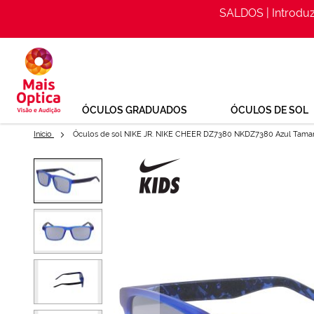
SALDOS | Introdu
Ir
para
o
Conteúdo
ÓCULOS GRADUADOS
ÓCULOS DE SOL
Início
Óculos de sol NIKE JR. NIKE CHEER DZ7380 NKDZ7380 Azul Tama
Saltar
para
Óculos de sol NIKE JR. NKDZ73
o
final
Ref: 152917023
da
Galeria
de
imagens