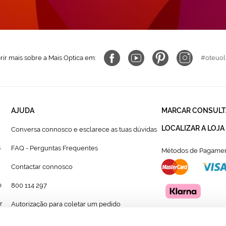
ir mais sobre a Mais Optica em:
#oteuol
AJUDA
MARCAR CONSULT
LOCALIZAR A LOJA
Conversa connosco e esclarece as tuas dúvidas
s
FAQ - Perguntas Frequentes
Métodos de Pagamen
Contactar connosco
p
800 114 297
r
Autorização para coletar um pedido
Formulário para acompanhante autorizado de