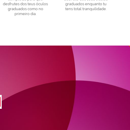
desfrutes dos teus óculos
graduados enquanto tu
graduados como no
tens total tranquilidade.
primeiro dia.