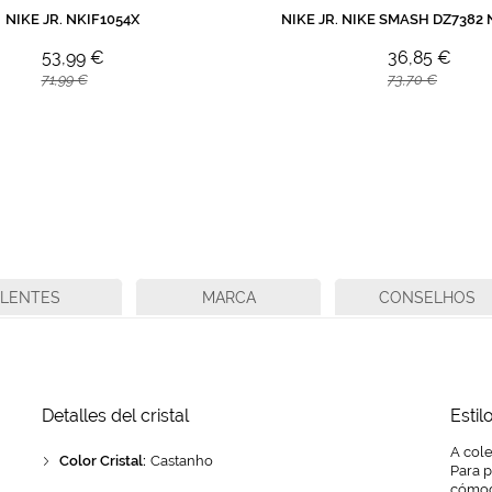
NIKE JR. NKIF1054X
NIKE JR. NIKE SMASH DZ7382
53,99 €
36,85 €
71,99 €
73,70 €
LENTES
MARCA
CONSELHOS
Detalles del cristal
Estil
A cole
Color Cristal:
Castanho
Para 
cómod