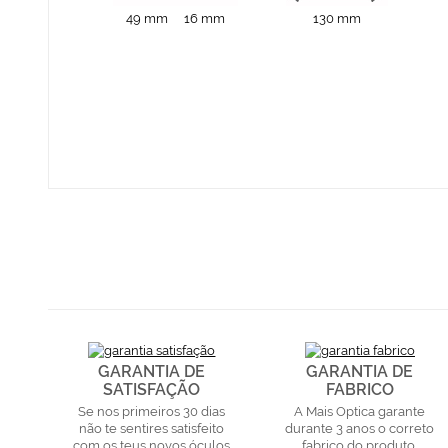
49 mm
16 mm
130 mm
GARANTIA DE
GARANTIA DE
SATISFAÇÃO
FABRICO
Se nos primeiros 30 dias
A Mais Optica garante
não te sentires satisfeito
durante 3 anos o correto
com os teus novos óculos
fabrico do produto.