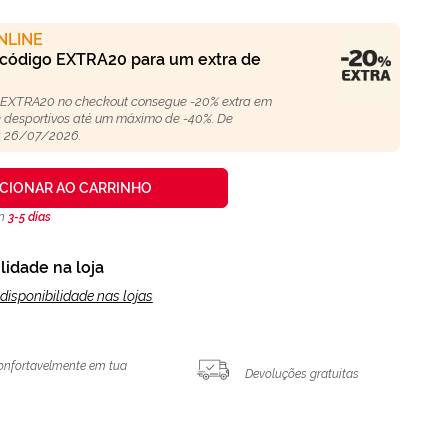
NLINE
 código EXTRA20 para um extra de
 EXTRA20 no checkout consegue -20% extra em
 e desportivos até um máximo de -40%. De
 26/07/2026.
ICIONAR AO CARRINHO
en
3-5 días
lidade na loja
disponibilidade nas lojas
onfortavelmente em tua
Devoluções gratuitas