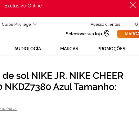
 - Exclusivo Online
Clube Privilege
Acesso clientes
O
Selecione sua loja
MARCA
AUDIOLOGÍA
MARCAS
PROMOÇÕES
 de sol NIKE JR. NIKE CHEER
PROCURAR
 NKDZ7380 Azul Tamanho:
ADICIONAR AO CARRINHO
r detalhes