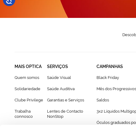
Descobr
MAIS OPTICA
SERVIÇOS
CAMPANHAS
Quem somos
Saúde Visual
Black Friday
Solidariedade
Saúde Auditiva
Mês dos Progressivo
Clube Privilege
Garantias e Serviços
Saldos
Trabalha
Lentes de Contacto
3x2 Líquidos Multigo
connosco
NonStop
Óculos graduados po
Franchising
Cartão Presente
69€