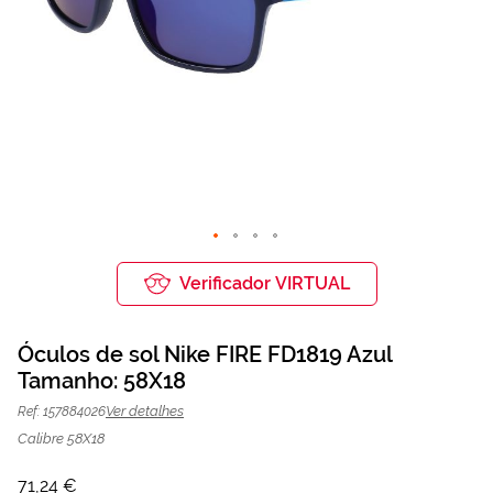
Saltar
para
Verificador VIRTUAL
o
início
da
Óculos de sol Nike FIRE FD1819 Azul
Galeria
de
Tamanho: 58X18
Óculos de sol Nike FD1819 Azul | Mais
71,24 €
imagens
94,99 €
Optica
Ver detalhes
Ref: 157884026
Calibre 58X18
71,24 €