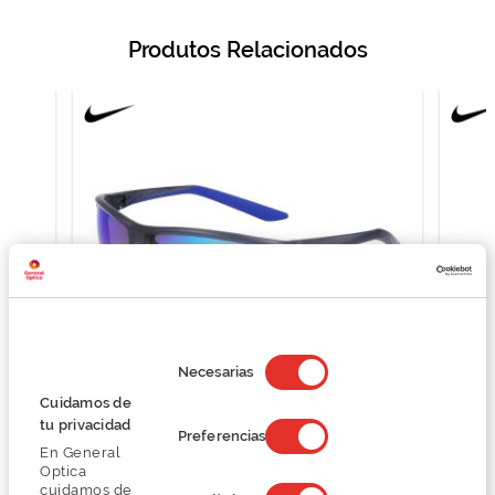
Produtos Relacionados
Selección
de
Necesarias
consentimiento
Cuidamos de
Nike NIKE RABID 22 M DV2153 NKDV2153
tu privacidad
Preferencias
73,50 €
En General
98,00 €
Optica
cuidamos de