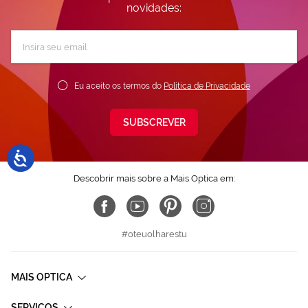
novidades:
Subscreva
a
nossa
Newsletter:
Eu aceito os termos do
Política de Privacidade
SUBSCREVER
Descobrir mais sobre a Mais Optica em:
#oteuolharestu
MAIS OPTICA
SERVIÇOS