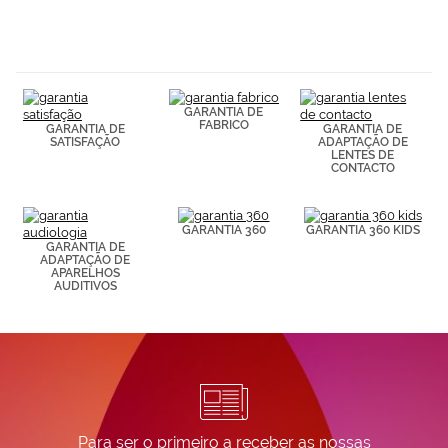
hábitos de
navegación
(por ejemplo,
de páginas
visitadas).
Puedes
consultar más
GARANTIA DE
información en
FABRICO
GARANTIA DE
GARANTIA DE
nuestra
SATISFAÇÃO
ADAPTAÇÃO DE
LENTES DE
Política de
CONTACTO
Cookies.
GARANTIA 360
GARANTIA 360 KIDS
GARANTIA DE
ADAPTAÇÃO DE
APARELHOS
AUDITIVOS
Para ser o primeiro a receber as nossas