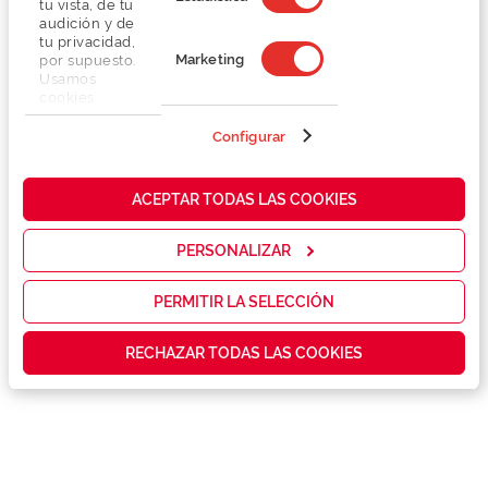
tu vista, de tu
audición y de
tu privacidad,
Marketing
por supuesto.
Usamos
cookies
propias y de
terceros en
Configurar
Detalhes
nuestra web
para analizar
cómo mejorar
Lentes
ACEPTAR TODAS LAS COOKIES
nuestros
servicios y
mostrarte la
PERSONALIZAR
Marca
publicidad y
las
promociones
PERMITIR LA SELECCIÓN
Conselhos
que realmente
te interesan,
RECHAZAR TODAS LAS COOKIES
así como
contenidos
Serviços exclusivos
personalizados
para ti gracias
a un perfil
elaborado a
partir de tus
hábitos de