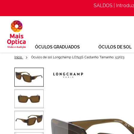
SALDOS | Introdu
Ir
para
o
Conteúdo
ÓCULOS GRADUADOS
ÓCULOS DE SOL
Início
Óculos de sol Longchamp LO743S Castanho Tamanho: 53X23
Saltar
para
Óculos de sol Longchamp LO7
o
final
Ref: 157582144
da
Galeria
de
imagens