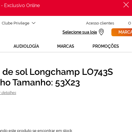
 - Exclusivo Online
Clube Privilege
Acesso clientes
O
Selecione sua loja
MARCA
AUDIOLOGÍA
MARCAS
PROMOÇÕES
 de sol Longchamp LO743S
PROCURAR
127,05 €
ho Tamanho: 53X23
169,40 €
r detalhes
ando este produto se encontrar em stock