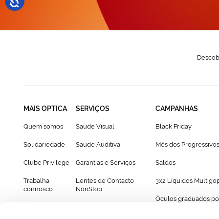
Descobr
MAIS OPTICA
SERVIÇOS
CAMPANHAS
Quem somos
Saúde Visual
Black Friday
Solidariedade
Saúde Auditiva
Mês dos Progressivo
Clube Privilege
Garantias e Serviços
Saldos
Trabalha
Lentes de Contacto
3x2 Líquidos Multigo
connosco
NonStop
Óculos graduados po
Franchising
Cartão Presente
69€