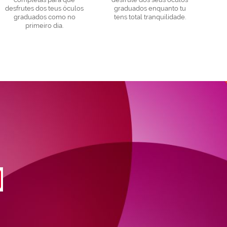
desfrutes dos teus óculos
graduados enquanto tu
graduados como no
tens total tranquilidade.
primeiro dia.