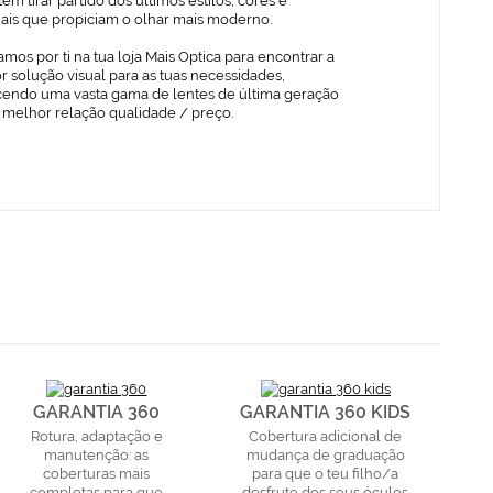
em tirar partido dos últimos estilos, cores e
iais que propiciam o olhar mais moderno.
mos por ti na tua loja Mais Optica para encontrar a
 solução visual para as tuas necessidades,
cendo uma vasta gama de lentes de última geração
 melhor relação qualidade / preço.
GARANTIA 360
GARANTIA 360 KIDS
Rotura, adaptação e
Cobertura adicional de
manutenção: as
mudança de graduação
coberturas mais
para que o teu filho/a
completas para que
desfrute dos seus óculos