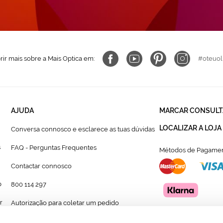
ir mais sobre a Mais Optica em:
#oteuol
AJUDA
MARCAR CONSULT
LOCALIZAR A LOJA
Conversa connosco e esclarece as tuas dúvidas
s
FAQ - Perguntas Frequentes
Métodos de Pagamen
Contactar connosco
p
800 114 297
r
Autorização para coletar um pedido
Formulário para acompanhante autorizado de