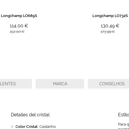
Longchamp LO689S
Longchamp LO732S
114,00 €
130,49 €
152,00 €
173,99 €
LENTES
MARCA
CONSELHOS
Detalles del cristal
Estil
Para 
Color Cristal:
Castanho