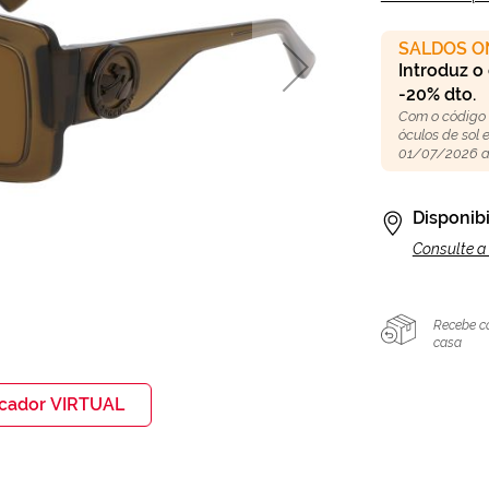
SALDOS O
Introduz o
-20% dto.
Com o código
óculos de sol
01/07/2026 a
Disponibi
Consulte a 
Recebe c
casa
icador VIRTUAL