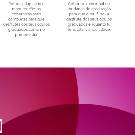
Rotura, adaptação e
Cobertura adicional de
manutenção: as
mudança de graduação
coberturas mais
para que o teu filho/a
completas para que
desfrute dos seus óculos
desfrutes dos teus óculos
graduados enquanto tu
graduados como no
tens total tranquilidade.
primeiro dia.