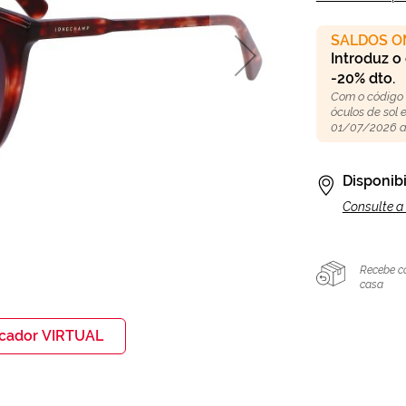
SALDOS O
Introduz o
-20% dto.
Com o código
óculos de sol
01/07/2026 a
Disponibi
Consulte a 
Recebe c
casa
icador VIRTUAL