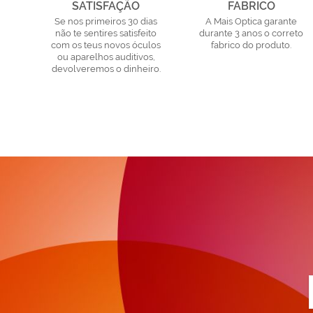
SATISFAÇÃO
FABRICO
Se nos primeiros 30 dias
A Mais Optica garante
não te sentires satisfeito
durante 3 anos o correto
com os teus novos óculos
fabrico do produto.
ou aparelhos auditivos,
devolveremos o dinheiro.
a
n