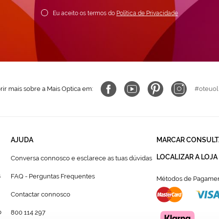
ewsletter:
Eu aceito os termos do
Política de Privacidade
ir mais sobre a Mais Optica em:
#oteuol
AJUDA
MARCAR CONSULT
LOCALIZAR A LOJA
Conversa connosco e esclarece as tuas dúvidas
s
FAQ - Perguntas Frequentes
Métodos de Pagamen
Contactar connosco
p
800 114 297