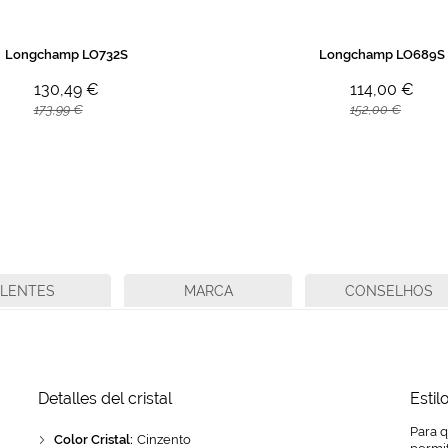
Longchamp LO732S
Longchamp LO689S
130,49 €
114,00 €
173,99 €
152,00 €
LENTES
MARCA
CONSELHOS
Detalles del cristal
Estil
Para 
Color Cristal:
Cinzento