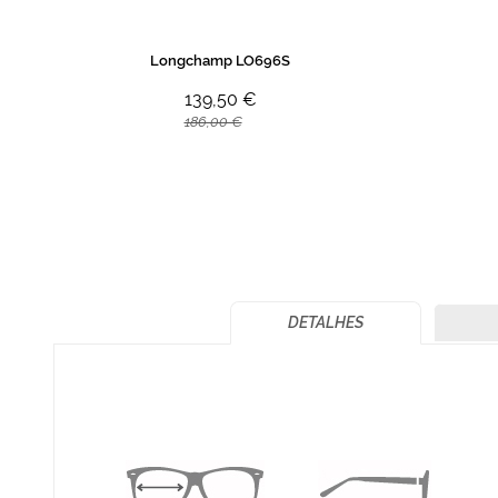
Longchamp LO696S
139,50 €
186,00 €
DETALHES