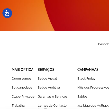
N
Descobr
MAIS OPTICA
SERVIÇOS
CAMPANHAS
Quem somos
Saúde Visual
Black Friday
Solidariedade
Saúde Auditiva
Mês dos Progressivo
Clube Privilege
Garantias e Serviços
Saldos
Trabalha
Lentes de Contacto
3x2 Líquidos Multigo