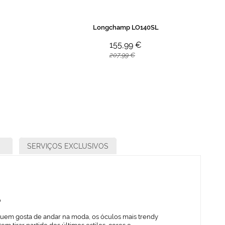
Longchamp LO140SL
155,99 €
207,99 €
SERVIÇOS EXCLUSIVOS
o
quem gosta de andar na moda, os óculos mais trendy