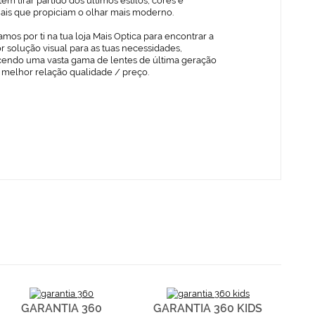
em tirar partido dos últimos estilos, cores e
iais que propiciam o olhar mais moderno.
mos por ti na tua loja Mais Optica para encontrar a
 solução visual para as tuas necessidades,
cendo uma vasta gama de lentes de última geração
 melhor relação qualidade / preço.
GARANTIA 360
GARANTIA 360 KIDS