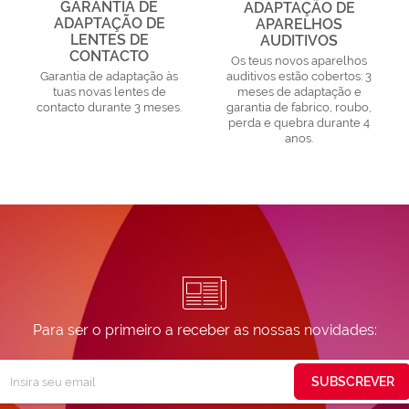
GARANTIA DE
ADAPTAÇÃO DE
ADAPTAÇÃO DE
APARELHOS
LENTES DE
AUDITIVOS
CONTACTO
Os teus novos aparelhos
Garantia de adaptação às
auditivos estão cobertos: 3
tuas novas lentes de
meses de adaptação e
contacto durante 3 meses.
garantia de fabrico, roubo,
perda e quebra durante 4
anos.
Para ser o primeiro a receber as nossas novidades:
Subscreva
SUBSCREVER
ossa