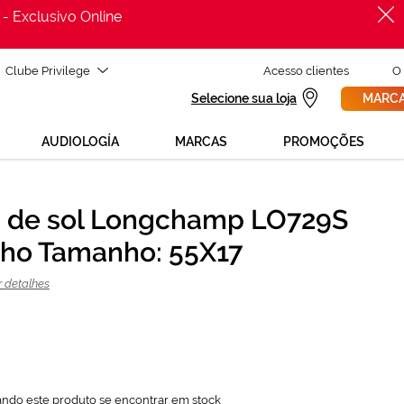
 - Exclusivo Online
Clube Privilege
Acesso clientes
O
Selecione sua loja
MARCA
AUDIOLOGÍA
MARCAS
PROMOÇÕES
 de sol Longchamp LO729S
PROCURAR
106,42 €
ho Tamanho: 55X17
141,90 €
r detalhes
ando este produto se encontrar em stock