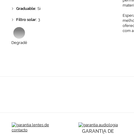
permit
mater
Graduable:
Si
Espera
Filtro solar:
3
melhor
ofere
com a
Degradê
GARANTIA DE