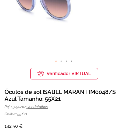
Saltar
para
Verificador VIRTUAL
o
início
da
Óculos de sol ISABEL MARANT IM0048/S
Galeria
de
Azul Tamanho: 55X21
Óculos de sol ISABEL MARANT
142,50 €
imagens
190,00 €
IM0048/S Azul | Mais Optica
Ver detalhes
Ref: 150902025
Calibre 55X21
142,50 €