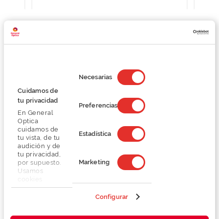
Detalhes
Selección
de
Necesarias
consentimiento
Lentes
Cuidamos de
tu privacidad
Preferencias
En General
Marca
Optica
cuidamos de
Estadística
tu vista, de tu
Conselhos
audición y de
tu privacidad,
Marketing
por supuesto.
Serviços exclusivos
Usamos
cookies
propias y de
terceros en
Configurar
nuestra web
para analizar