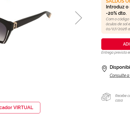
SALDOS O
Introduz o
-20% dto.
Com o código
óculos de sol
01/07/2026 a
AD
Entrega prevista 
Disponibi
Consulte a 
Recebe c
casa
icador VIRTUAL