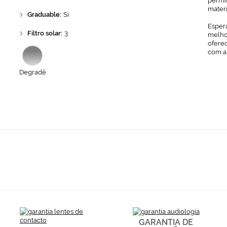
permit
mater
Graduable:
Si
Espera
Filtro solar:
3
melhor
ofere
com a
Degradê
GARANTIA DE