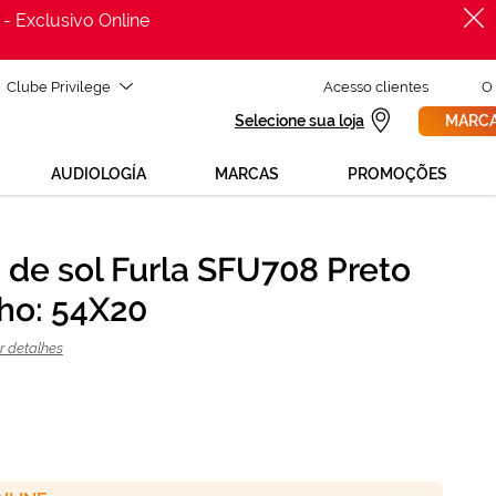
 - Exclusivo Online
Clube Privilege
Acesso clientes
O
Selecione sua loja
MARCA
AUDIOLOGÍA
MARCAS
PROMOÇÕES
 de sol Furla SFU708 Preto
PROCURAR
ho: 54X20
ADICIONAR AO CARRINHO
r detalhes