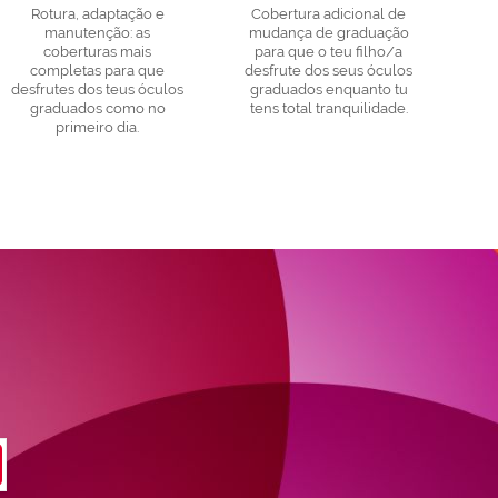
Rotura, adaptação e
Cobertura adicional de
manutenção: as
mudança de graduação
coberturas mais
para que o teu filho/a
completas para que
desfrute dos seus óculos
desfrutes dos teus óculos
graduados enquanto tu
graduados como no
tens total tranquilidade.
primeiro dia.