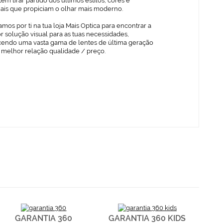
em tirar partido dos últimos estilos, cores e
iais que propiciam o olhar mais moderno.
mos por ti na tua loja Mais Optica para encontrar a
 solução visual para as tuas necessidades,
cendo uma vasta gama de lentes de última geração
 melhor relação qualidade / preço.
GARANTIA 360
GARANTIA 360 KIDS