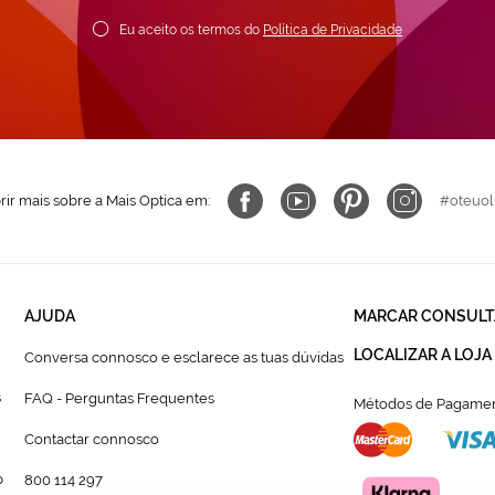
ewsletter:
Eu aceito os termos do
Política de Privacidade
ir mais sobre a Mais Optica em:
#oteuol
AJUDA
MARCAR CONSULT
LOCALIZAR A LOJA
Conversa connosco e esclarece as tuas dúvidas
s
FAQ - Perguntas Frequentes
Métodos de Pagamen
Contactar connosco
p
800 114 297