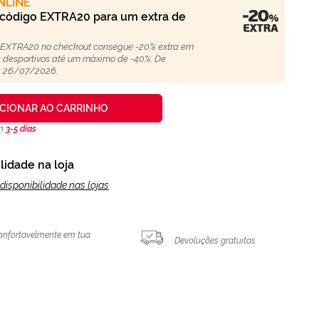
NLINE
 código EXTRA20 para um extra de
 EXTRA20 no checkout consegue -20% extra em
 e desportivos até um máximo de -40%. De
 26/07/2026.
ICIONAR AO CARRINHO
en
3-5 días
lidade na loja
disponibilidade nas lojas
onfortavelmente em tua
Devoluções gratuitas