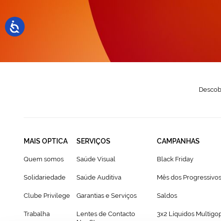
N
Descobr
MAIS OPTICA
SERVIÇOS
CAMPANHAS
Quem somos
Saúde Visual
Black Friday
Solidariedade
Saúde Auditiva
Mês dos Progressivo
Clube Privilege
Garantias e Serviços
Saldos
Trabalha
Lentes de Contacto
3x2 Líquidos Multigo