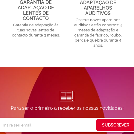
GARANTIA DE
ADAPTAÇÃO DE
ADAPTAÇÃO DE
APARELHOS
LENTES DE
AUDITIVOS
CONTACTO
Os teus novos aparelhos
Garantia de adaptação às
auditivos estão cobertos: 3
tuas novas lentes de
meses de adaptação e
contacto durante 3 meses.
garantia de fabrico, roubo,
perda e quebra durante 4
anos.
Para ser o primeiro a receber as nossas novidades:
Subscreva
SUBSCREVER
ossa