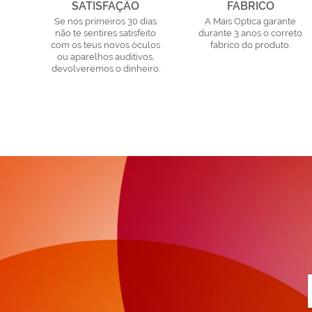
SATISFAÇÃO
FABRICO
Se nos primeiros 30 dias
A Mais Optica garante
não te sentires satisfeito
durante 3 anos o correto
com os teus novos óculos
fabrico do produto.
ou aparelhos auditivos,
devolveremos o dinheiro.
a
n