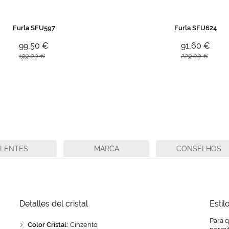
Furla SFU597
Furla SFU624
99,50 €
91,60 €
199,00 €
229,00 €
LENTES
MARCA
CONSELHOS
Detalles del cristal
Estil
Para 
Color Cristal:
Cinzento