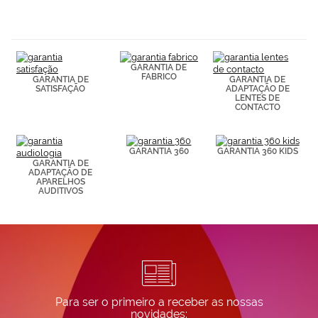
navegación
(por ejemplo,
de páginas
visitadas).
Puedes
GARANTIA DE
consultar más
FABRICO
GARANTIA DE
GARANTIA DE
información en
SATISFAÇÃO
ADAPTAÇÃO DE
nuestra
LENTES DE
Política de
CONTACTO
Cookies.
GARANTIA 360
GARANTIA 360 KIDS
GARANTIA DE
ADAPTAÇÃO DE
APARELHOS
AUDITIVOS
Para ser o primeiro a receber as nossas
novidades: