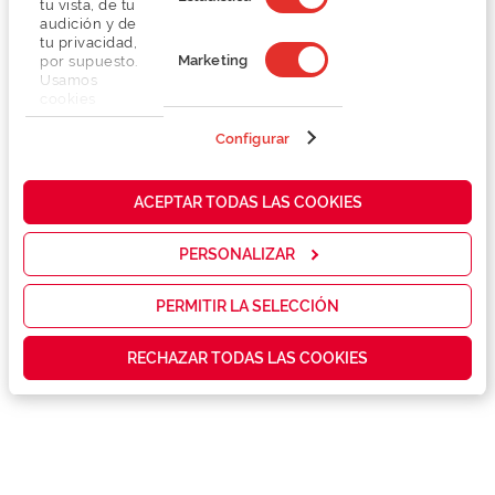
tu vista, de tu
audición y de
tu privacidad,
Marketing
por supuesto.
Usamos
cookies
propias y de
terceros en
Configurar
Detalhes
nuestra web
para analizar
cómo mejorar
Lentes
ACEPTAR TODAS LAS COOKIES
nuestros
servicios y
mostrarte la
PERSONALIZAR
Marca
publicidad y
las
promociones
PERMITIR LA SELECCIÓN
Conselhos
que realmente
te interesan,
RECHAZAR TODAS LAS COOKIES
así como
contenidos
Serviços exclusivos
personalizados
para ti gracias
a un perfil
elaborado a
partir de tus
hábitos de