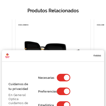
Produtos Relacionados
Selección
de
Necesarias
consentimiento
Cuidamos de
D&G 0DG4373
tu privacidad
Preferencias
218,25 €
En General
291,00 €
Optica
cuidamos de
Estadística