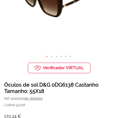
Saltar
para
Verificador VIRTUAL
o
início
da
Óculos de sol D&G 0DG6138 Castanho
Galeria
de
Tamanho: 55X18
Óculos de sol D&G 0DG6138
170,24 €
imagens
226,99 €
Castanho | Mais Optica
Ver detalhes
Ref: 142419145
Calibre 55X18
170,24 €