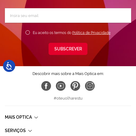
Subscreva
a
nossa
Newsletter:
Eu aceito os termos do
Política de Privacidade
SUBSCREVER
Descobrir mais sobre a Mais Optica em:
#oteuolharestu
MAIS OPTICA
SERVIÇOS