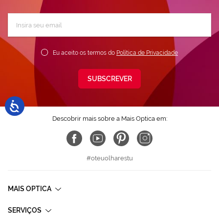
Subscreva
a
nossa
Newsletter:
Eu aceito os termos do
Política de Privacidade
SUBSCREVER
Descobrir mais sobre a Mais Optica em:
#oteuolharestu
MAIS OPTICA
SERVIÇOS