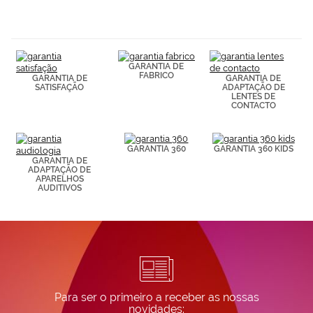
navegación
(por ejemplo,
de páginas
visitadas).
Puedes
GARANTIA DE
consultar más
FABRICO
GARANTIA DE
GARANTIA DE
información en
SATISFAÇÃO
ADAPTAÇÃO DE
nuestra
LENTES DE
Política de
CONTACTO
Cookies.
GARANTIA 360
GARANTIA 360 KIDS
GARANTIA DE
ADAPTAÇÃO DE
APARELHOS
AUDITIVOS
Para ser o primeiro a receber as nossas
novidades: