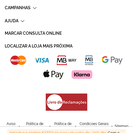
CAMPANHAS
AJUDA
MARCAR CONSULTA ONLINE
LOCALIZAR A LOJA MAIS PRÓXIMA
Aviso
Política de
Política de
Condicoes Gerais
Sitemap
Legal
Privacidade
Cookies
de Venda
Introduz o código EXTRA20 para um extra de -20% dto.
Com o