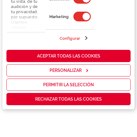
tu vista, de tu
audición y de
tu privacidad,
Marketing
por supuesto.
Usamos
cookies
propias y de
terceros en
Configurar
Detalhes
nuestra web
para analizar
cómo mejorar
Lentes
ACEPTAR TODAS LAS COOKIES
nuestros
servicios y
mostrarte la
PERSONALIZAR
Marca
publicidad y
las
promociones
PERMITIR LA SELECCIÓN
Conselhos
que realmente
te interesan,
RECHAZAR TODAS LAS COOKIES
así como
contenidos
Serviços exclusivos
personalizados
para ti gracias
a un perfil
elaborado a
partir de tus
hábitos de