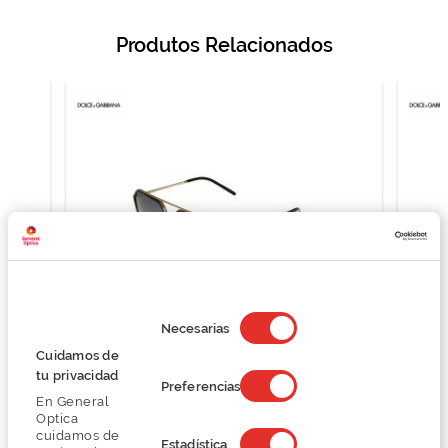
Produtos Relacionados
Selección
de
Necesarias
consentimiento
Cuidamos de
D&G 0DG2285
tu privacidad
Preferencias
249,37 €
En General
332,50 €
Optica
cuidamos de
Estadística