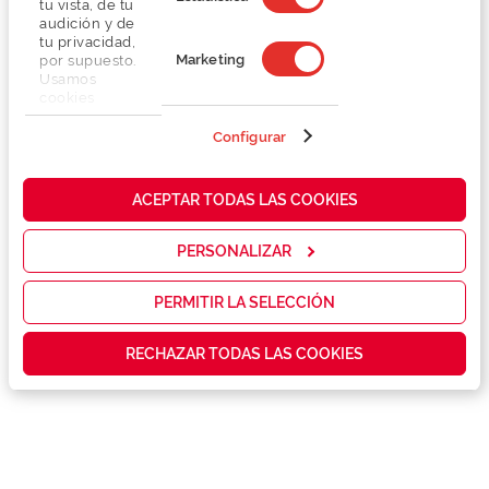
tu vista, de tu
audición y de
tu privacidad,
Marketing
por supuesto.
Usamos
cookies
propias y de
terceros en
Configurar
Detalhes
nuestra web
para analizar
cómo mejorar
Lentes
ACEPTAR TODAS LAS COOKIES
nuestros
servicios y
mostrarte la
PERSONALIZAR
Marca
publicidad y
las
promociones
PERMITIR LA SELECCIÓN
Conselhos
que realmente
te interesan,
RECHAZAR TODAS LAS COOKIES
así como
contenidos
Serviços exclusivos
personalizados
para ti gracias
a un perfil
elaborado a
partir de tus
hábitos de