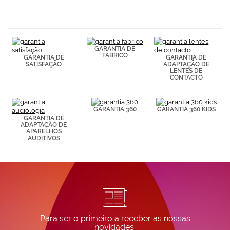
navegación
(por ejemplo,
de páginas
visitadas).
Puedes
GARANTIA DE
consultar más
FABRICO
GARANTIA DE
GARANTIA DE
información en
SATISFAÇÃO
ADAPTAÇÃO DE
nuestra
LENTES DE
Política de
CONTACTO
Cookies.
GARANTIA 360
GARANTIA 360 KIDS
GARANTIA DE
ADAPTAÇÃO DE
APARELHOS
AUDITIVOS
Para ser o primeiro a receber as nossas
novidades: