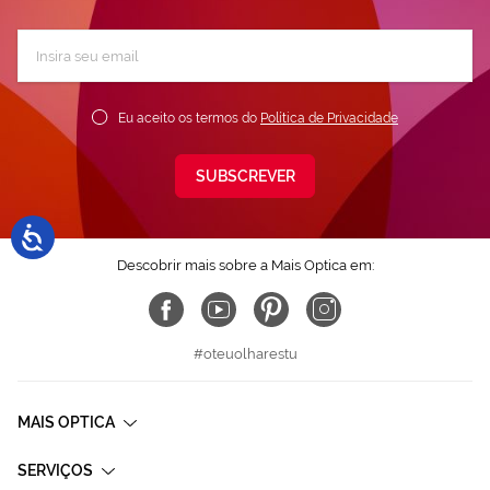
Subscreva
a
nossa
Newsletter:
Eu aceito os termos do
Política de Privacidade
SUBSCREVER
Descobrir mais sobre a Mais Optica em:
#oteuolharestu
MAIS OPTICA
SERVIÇOS