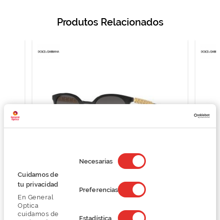
Produtos Relacionados
Selección
de
Necesarias
consentimiento
Cuidamos de
D&G 0DG6189U
tu privacidad
Preferencias
202,49 €
En General
269,99 €
Optica
cuidamos de
Estadística