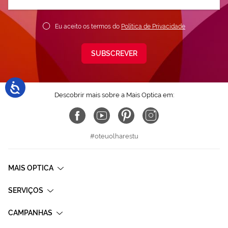
nossa
Newsletter:
Eu aceito os termos do
Política de Privacidade
SUBSCREVER
Descobrir mais sobre a Mais Optica em:
#oteuolharestu
MAIS OPTICA
SERVIÇOS
CAMPANHAS