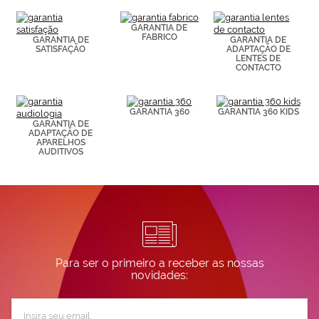
(por ejemplo,
de páginas
visitadas).
GARANTIA DE
FABRICO
Puedes
GARANTIA DE
GARANTIA DE
SATISFAÇÃO
ADAPTAÇÃO DE
consultar más
LENTES DE
información en
CONTACTO
nuestra
Política de
Cookies.
GARANTIA 360
GARANTIA 360 KIDS
GARANTIA DE
ADAPTAÇÃO DE
APARELHOS
AUDITIVOS
Para ser o primeiro a receber as nossas
novidades:
Subscreva
a