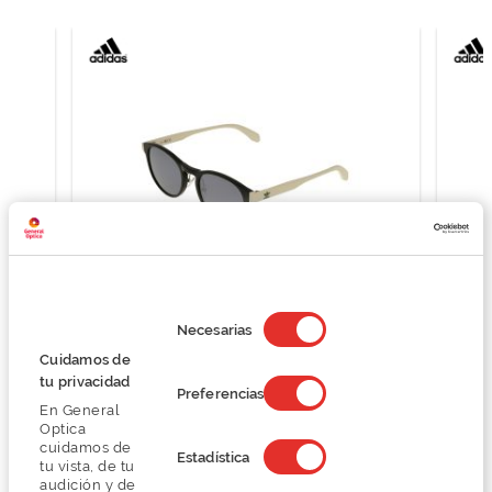
Selección
de
Necesarias
consentimiento
Adidas OR0008-H
Cuidamos de
56,00 €
tu privacidad
Preferencias
140,00 €
En General
Optica
cuidamos de
Estadística
tu vista, de tu
audición y de