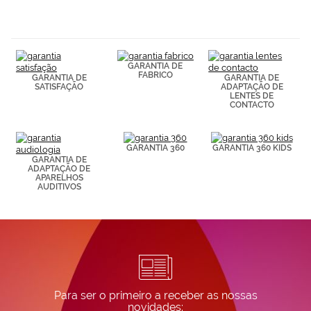
navegación
(por ejemplo,
de páginas
visitadas).
Puedes
GARANTIA DE
consultar más
FABRICO
GARANTIA DE
GARANTIA DE
información en
SATISFAÇÃO
ADAPTAÇÃO DE
nuestra
LENTES DE
Política de
CONTACTO
Cookies.
GARANTIA 360
GARANTIA 360 KIDS
GARANTIA DE
ADAPTAÇÃO DE
APARELHOS
AUDITIVOS
Para ser o primeiro a receber as nossas
novidades: