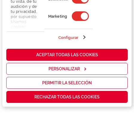
tu vista, de tu
audición y de
tu privacidad,
Marketing
por supuesto.
Usamos
cookies
propias y de
terceros en
Configurar
Detalhes
nuestra web
para analizar
cómo mejorar
Lentes
ACEPTAR TODAS LAS COOKIES
nuestros
servicios y
mostrarte la
PERSONALIZAR
Marca
publicidad y
las
promociones
PERMITIR LA SELECCIÓN
Conselhos
que realmente
te interesan,
RECHAZAR TODAS LAS COOKIES
así como
contenidos
Serviços exclusivos
personalizados
para ti gracias
a un perfil
elaborado a
partir de tus
hábitos de