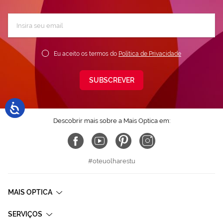
Subscreva
a
nossa
Newsletter:
Eu aceito os termos do
Política de Privacidade
SUBSCREVER
Descobrir mais sobre a Mais Optica em:
#oteuolharestu
MAIS OPTICA
SERVIÇOS