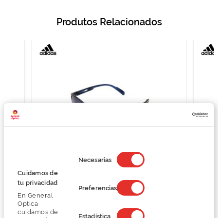
Produtos Relacionados
Selección
de
Necesarias
consentimiento
Cuidamos de
Adidas SP0024
tu privacidad
Preferencias
70,00 €
En General
140,00 €
Optica
cuidamos de
Estadística