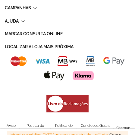
CAMPANHAS
AJUDA
MARCAR CONSULTA ONLINE
LOCALIZAR A LOJA MAIS PRÓXIMA
Aviso
Política de
Política de
Condicoes Gerais
Sitemap
Legal
Privacidade
Cookies
de Venda
Introduz o código EXTRA20 para um extra de -20% dto.
Com o