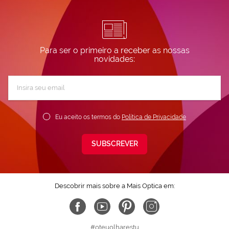
Para ser o primeiro a receber as nossas
novidades:
Subscreva
a
nossa
Newsletter:
Eu aceito os termos do
Política de Privacidade
SUBSCREVER
Descobrir mais sobre a Mais Optica em:
#oteuolharestu