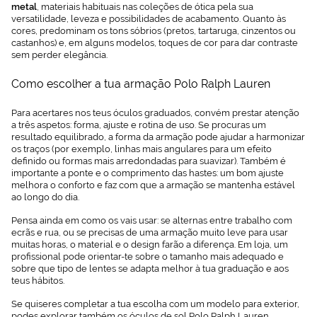
Cookies.
metal
, materiais habituais nas coleções de ótica pela sua
versatilidade, leveza e possibilidades de acabamento. Quanto às
cores, predominam os tons sóbrios (pretos, tartaruga, cinzentos ou
castanhos) e, em alguns modelos, toques de cor para dar contraste
sem perder elegância.
Como escolher a tua armação Polo Ralph Lauren
Para acertares nos teus óculos graduados, convém prestar atenção
a três aspetos: forma, ajuste e rotina de uso. Se procuras um
resultado equilibrado, a forma da armação pode ajudar a harmonizar
os traços (por exemplo, linhas mais angulares para um efeito
definido ou formas mais arredondadas para suavizar). Também é
importante a ponte e o comprimento das hastes: um bom ajuste
melhora o conforto e faz com que a armação se mantenha estável
ao longo do dia.
Pensa ainda em como os vais usar: se alternas entre trabalho com
ecrãs e rua, ou se precisas de uma armação muito leve para usar
muitas horas, o material e o design farão a diferença. Em loja, um
profissional pode orientar-te sobre o tamanho mais adequado e
sobre que tipo de lentes se adapta melhor à tua graduação e aos
teus hábitos.
Se quiseres completar a tua escolha com um modelo para exterior,
podes explorar também os
óculos de sol Polo Ralph Lauren
,