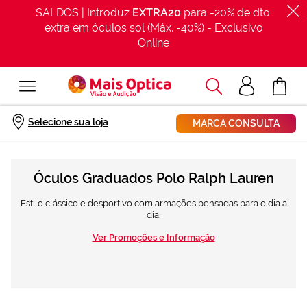
SALDOS | Introduz
EXTRA20
para -20% de dto.
extra em óculos sol (Máx. -40%) - Exclusivo
Online
Procurar
Acesso
O Meu Car
clientes
Início
Óculo graduado
Polo Ralph Lauren
Selecione sua loja
MARCA CONSULTA
Óculos Graduados Polo Ralph Lauren
Estilo clássico e desportivo com armações pensadas para o dia a
dia.
Ver Promoções e Informação