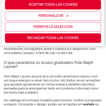
cómo mejorar
ACEPTAR TODAS LAS COOKIES
nuestros
servicios y
mostrarte la
PERSONALIZAR
publicidad y
las
promociones
PERMITIR LA SELECCIÓN
que realmente
Com mais de meio século de história, o universo Ralph Lauren
te interesan,
construiu um imaginário de estilo intemporal que continua a
RECHAZAR TODAS LAS COOKIES
así como
influenciar a moda desde o final dos anos 60. Dentro desse legado,
contenidos
os óculos graduados Polo Ralph Lauren
refletem uma visão muito
personalizados
reconhecível: um equilíbrio entre o clássico e o desportivo, com
para ti gracias
uma estética “preppy” e fácil de usar no dia a dia.
a un perfil
elaborado a
O que caracteriza os óculos graduados Polo Ralph
partir de tus
Lauren?
hábitos de
navegación
(por ejemplo,
Polo Ralph Lauren associa-se a um estilo americano clássico com
de páginas
um toque enérgico e atual. Nos óculos, isto traduz-se em armações
visitadas).
que apostam geralmente em linhas limpas e detalhes discretos,
Puedes
pensadas para te acompanhar tanto em contextos informais como
consultar más
em looks mais cuidados.
información en
nuestra
No catálogo encontrarás modelos para homem, mulher e propostas
Política de
unissexo. Consoante o design, podes ver armações em
acetato
ou