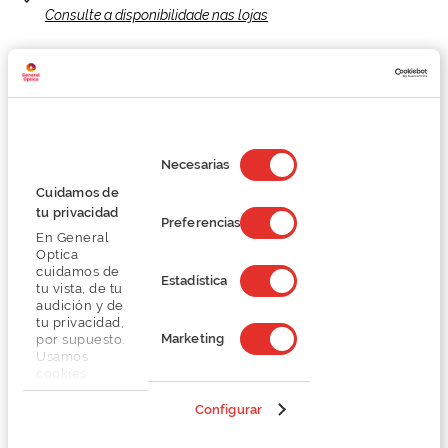
Consulte a disponibilidade nas lojas
Recebe confortavelmente em
Devoluções gratuitas
tua casa
Selección
de
Necesarias
consentimiento
Cuidamos de
tu privacidad
Produtos Relacionados
Preferencias
En General
Optica
cuidamos de
Estadística
tu vista, de tu
audición y de
tu privacidad,
Marketing
por supuesto.
Usamos
cookies
propias y de
terceros en
Configurar
nuestra web
para analizar