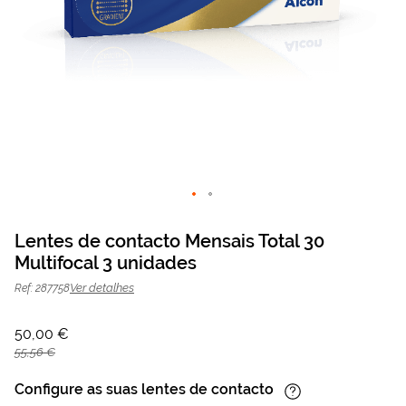
Saltar
para
Lentes de contacto Mensais Total 30
o
Multifocal 3 unidades
Lentes de contacto Mensais Total 30
50,00 €
início
da
55,56 €
Multifocal 3 unidades
Ver detalhes
Ref: 287758
Galeria
de
imagens
50,00 €
55,56 €
Configure as suas lentes de contacto
Informação