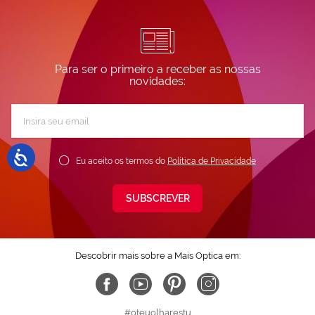
Para ser o primeiro a receber as nossas
novidades:
Subscreva
a
nossa
Newsletter:
Eu aceito os termos do
Política de Privacidade
SUBSCREVER
Descobrir mais sobre a Mais Optica em:
#oteuolharestu