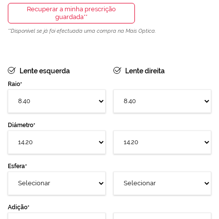
Recuperar a minha prescrição
guardada
Disponível se já foi efectuada uma compra na Mais Optica.
Lente esquerda
Lente direita
Raio
Diámetro
Esfera
Adição