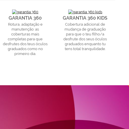
GARANTIA 360
GARANTIA 360 KIDS
Rotura, adaptação e
Cobertura adicional de
manutenção: as
mudança de graduação
coberturas mais
para que o teu filho/a
completas para que
desfrute dos seus óculos
desfrutes dos teus óculos
graduados enquanto tu
graduados como no
tens total tranquilidade.
primeiro dia.