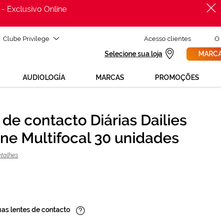
 - Exclusivo Online
Clube Privilege
Acesso clientes
O
Selecione sua loja
MARCA
AUDIOLOGÍA
MARCAS
PROMOÇÕES
de contacto Diárias Dailies
PROCURAR
50,95 €
One Multifocal 30 unidades
56,61 €
etalhes
uas lentes de contacto
Informação