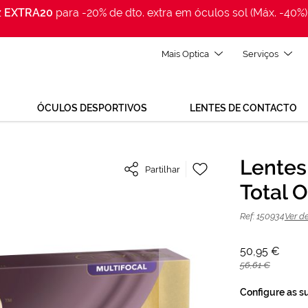
z
EXTRA20
para -20% de dto. extra em óculos sol (Máx. -40%)
Mais Optica
Serviços
ÓCULOS DESPORTIVOS
LENTES DE CONTACTO
Adicionar
Lentes 
Partilhar
à
lies Total One Multifocal 30 unidades
Lista
Total 
de
Desejos
Ref: 150934
Ver d
50,95 €
56,61 €
Configure as s