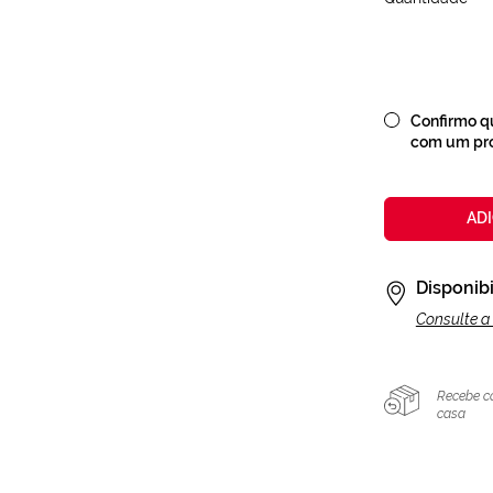
Confirmo qu
com um prof
AD
Disponibi
Consulte a 
Recebe c
casa