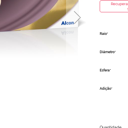
Recuperar
Raio
Diámetro
Esfera
Adição
Quantidade