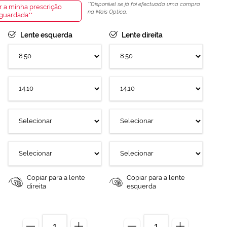
Disponível se já foi efectuada uma compra
 a minha prescrição
na Mais Optica.
guardada
Lente esquerda
Lente direita
Copiar para a lente
Copiar para a lente
direita
esquerda