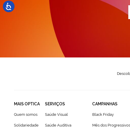
a
n
N
Descobr
MAIS OPTICA
SERVIÇOS
CAMPANHAS
Quem somos
Saúde Visual
Black Friday
Solidariedade
Saúde Auditiva
Mês dos Progressivo