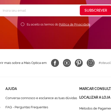
Subscreva
SUBSCREVER
ossa
ewsletter:
Eu aceito os termos do
Política de Privacidade
ir mais sobre a Mais Optica em:
#oteuol
AJUDA
MARCAR CONSULT
LOCALIZAR A LOJA
Conversa connosco e esclarece as tuas dúvidas
s
FAQ - Perguntas Frequentes
Métodos de Pagamen