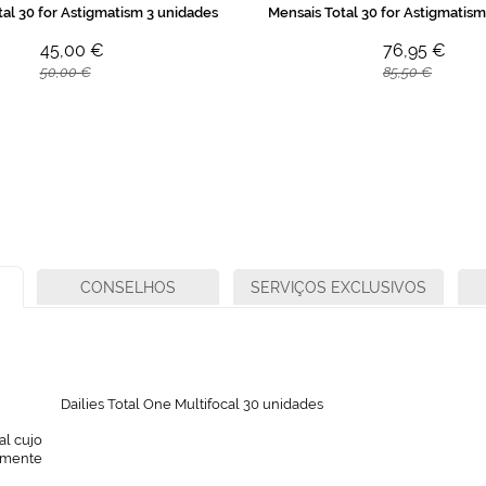
tal 30 for Astigmatism 3 unidades
Mensais Total 30 for Astigmatis
45,00 €
76,95 €
50,00 €
85,50 €
CONSELHOS
SERVIÇOS EXCLUSIVOS
Dailies Total One Multifocal 30 unidades
al cujo
camente