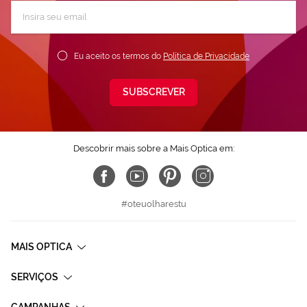
Subscreva
a
nossa
Newsletter:
Eu aceito os termos do
Política de Privacidade
SUBSCREVER
Descobrir mais sobre a Mais Optica em:
#oteuolharestu
MAIS OPTICA
SERVIÇOS
CAMPANHAS