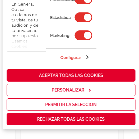
En General
Optica
cuidamos de
Estadística
tu vista, de tu
audición y de
tu privacidad,
Marketing
por supuesto.
Usamos
cookies
propias y de
terceros en
Configurar
nuestra web
para analizar
cómo mejorar
ACEPTAR TODAS LAS COOKIES
nuestros
servicios y
mostrarte la
PERSONALIZAR
publicidad y
las
promociones
PERMITIR LA SELECCIÓN
que realmente
te interesan,
RECHAZAR TODAS LAS COOKIES
así como
contenidos
personalizados
para ti gracias