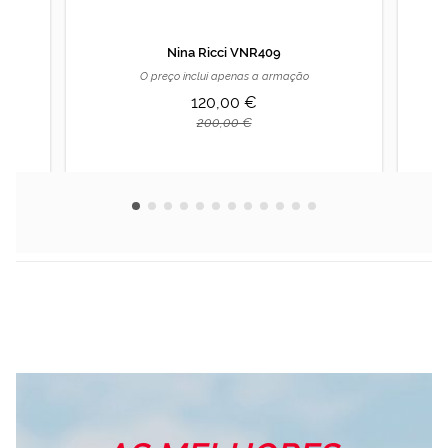
a un perfil
elaborado a
partir de tus
Nina Ricci VNR409
hábitos de
navegación
O preço inclui apenas a armação
(por ejemplo,
120,00 €
de páginas
200,00 €
visitadas).
Puedes
consultar más
información en
nuestra
Política de
Cookies.