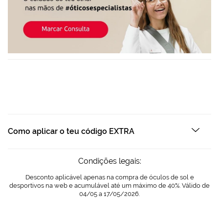
Como aplicar o teu código EXTRA
Aplicar o teu código de desconto EXTRA no carrinho é muito
Condições legais:
simples. Basta adicionares os teus produtos favoritos e, antes de
finalizar a compra, introduzir o código no campo
CÓDIGOS
Desconto aplicável apenas na compra de óculos de sol e
PROMOCIONAIS
dentro do resumo do pedido, sem espaços. Verás o
desportivos na web e acumulável até um máximo de 40%. Válido de
desconto aplicado no instante, sem passos adicionais.
04/05 a 17/05/2026.
Lembra‑te de que a aplicação dos códigos EXTRA deve cumprir uma
série de condições, que detalhamos a seguir.