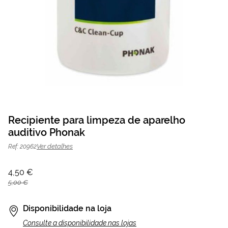
Saltar
para
Recipiente para limpeza de aparelho
o
auditivo Phonak
Recipiente para limpeza de aparelho
4,50 €
início
da
5,00 €
auditivo Phonak
Ver detalhes
Ref: 20962
Galeria
de
imagens
4,50 €
5,00 €
Disponibilidade na loja
Consulte a disponibilidade nas lojas