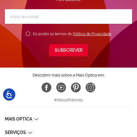
Subscreva
a
nossa
Newsletter:
Eu aceito os termos do
Política de Privacidade
SUBSCREVER
Descobrir mais sobre a Mais Optica em:
#oteuolharestu
MAIS OPTICA
SERVIÇOS