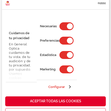
Selección
de
Necesarias
consentimiento
Cuidamos de
tu privacidad
Preferencias
En General
Optica
cuidamos de
Estadística
tu vista, de tu
audición y de
k
Minikit limpeza / manutenção de viagens ITE /
Almof
tu privacidad,
BTE Phonak
Marketing
por supuesto.
Usamos
27,00 €
cookies
30,00 €
propias y de
terceros en
Configurar
nuestra web
para analizar
cómo mejorar
ACEPTAR TODAS LAS COOKIES
nuestros
servicios y