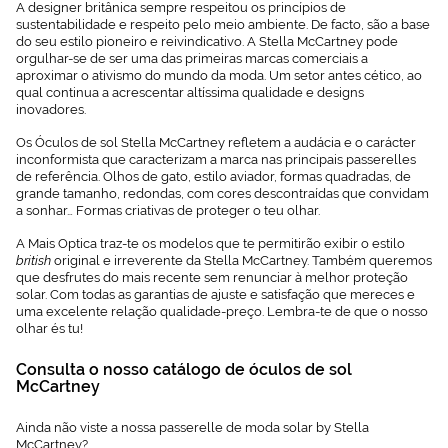
A designer britânica sempre respeitou os princípios de
sustentabilidade e respeito pelo meio ambiente. De facto, são a base
do seu estilo pioneiro e reivindicativo. A Stella McCartney pode
orgulhar-se de ser uma das primeiras marcas comerciais a
aproximar o ativismo do mundo da moda. Um setor antes cético, ao
qual continua a acrescentar altíssima qualidade e designs
inovadores.
Os Óculos de sol Stella McCartney refletem a audácia e o carácter
inconformista que caracterizam a marca nas principais passerelles
de referência. Olhos de gato, estilo aviador, formas quadradas, de
grande tamanho, redondas, com cores descontraídas que convidam
a sonhar… Formas criativas de proteger o teu olhar.
A Mais Optica traz-te os modelos que te permitirão exibir o estilo
british
original e irreverente da Stella McCartney. Também queremos
que desfrutes do mais recente sem renunciar à melhor proteção
solar. Com todas as garantias de ajuste e satisfação que mereces e
uma excelente relação qualidade-preço. Lembra-te de que o nosso
olhar és tu!
Consulta o nosso catálogo de óculos de sol
McCartney
Ainda não viste a nossa passerelle de moda solar by Stella
McCartney?