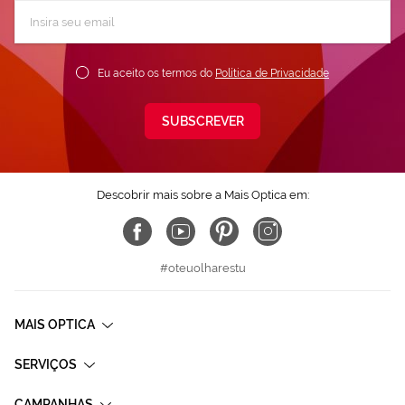
Subscreva
a
nossa
Newsletter:
Eu aceito os termos do
Política de Privacidade
SUBSCREVER
Descobrir mais sobre a Mais Optica em:
#oteuolharestu
MAIS OPTICA
SERVIÇOS
CAMPANHAS