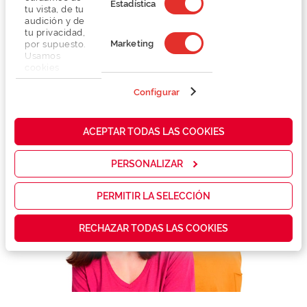
Estadística
tu vista, de tu
audición y de
tu privacidad,
Marketing
por supuesto.
Usamos
cookies
propias y de
terceros en
Configurar
nuestra web
para analizar
cómo mejorar
ACEPTAR TODAS LAS COOKIES
nuestros
servicios y
mostrarte la
PERSONALIZAR
publicidad y
las
promociones
PERMITIR LA SELECCIÓN
que realmente
te interesan,
RECHAZAR TODAS LAS COOKIES
así como
contenidos
personalizados
para ti gracias
a un perfil
elaborado a
partir de tus