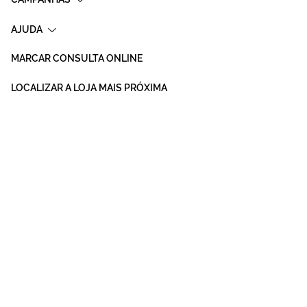
AJUDA
MARCAR CONSULTA ONLINE
LOCALIZAR A LOJA MAIS PRÓXIMA
Aviso
Política de
Política de
Condicoes Gerais
Sitemap
Legal
Privacidade
Cookies
de Venda
© Mais Optica. 2026