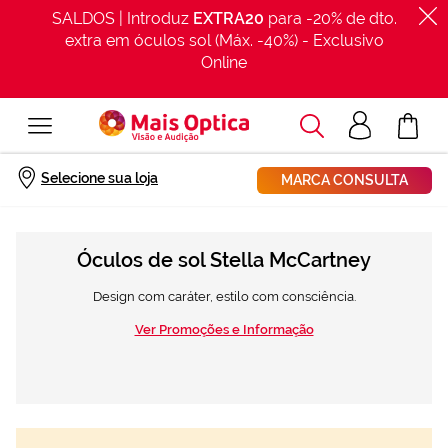
SALDOS | Introduz
EXTRA20
para -20% de dto.
extra em óculos sol (Máx. -40%) - Exclusivo
Online
Procurar
Acesso
O Meu Car
clientes
Início
Óculos Sol
Stella Mccartney
Selecione sua loja
MARCA CONSULTA
Óculos de sol Stella McCartney
Design com caráter, estilo com consciência.
Ver Promoções e Informação