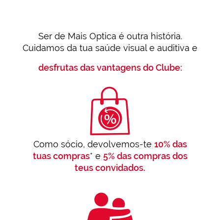
hábitos de
navegación
(por ejemplo,
de páginas
Ser de Mais Optica é outra história.
visitadas).
Puedes
Cuidamos da tua saúde visual e auditiva e
consultar más
información en
desfrutas das vantagens do Clube:
nuestra
Política de
Cookies.
Como sócio, devolvemos-te
10% das
tuas compras
* e
5% das compras dos
teus convidados.