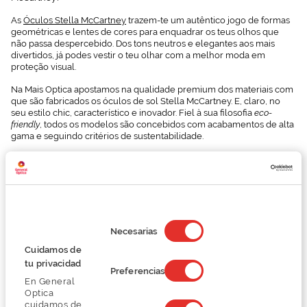
As
Óculos Stella McCartney
trazem-te um autêntico jogo de formas
geométricas e lentes de cores para enquadrar os teus olhos que
não passa despercebido. Dos tons neutros e elegantes aos mais
divertidos, já podes vestir o teu olhar com a melhor moda em
proteção visual.
Na Mais Optica apostamos na qualidade premium dos materiais com
que são fabricados os óculos de sol Stella McCartney. E, claro, no
seu estilo chic, característico e inovador. Fiel à sua filosofia
eco-
friendly
, todos os modelos são concebidos com acabamentos de alta
gama e seguindo critérios de sustentabilidade.
As armações Stella McCartney, disponíveis em formas
descontraídas, clássicas e também retro, admitem múltiplas cores e
são fabricadas utilizando bioacetato. Além de renovável, trata-se de
um material hipoalergénico que permite às lentes dos teus óculos
de sol maior leveza e durabilidade.
Selección
de
Escolhe no nosso amplo catálogo o modelo de óculos de sol Stella
Necesarias
consentimiento
McCartney que mais te agrada... Uma elegante forma quadrada,
Cuidamos de
sedutoras formas felinas, românticas asas de borboleta, divertidas
lentes de cores… Já podes desfrutar dos teus novos óculos de sol
tu privacidad
Preferencias
com todas as vantagens que temos para ti.
En General
Optica
Na Mais Optica cuidamos de ti.
cuidamos de