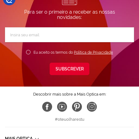
Para ser o primeiro a receber as nossas
novidades:
Subscreva
a
nossa
Newsletter:
Eu aceito os termos do
Política de Privacidade
SUBSCREVER
Descobrir mais sobre a Mais Optica em:
#oteuolharestu
MAIS OPTICA