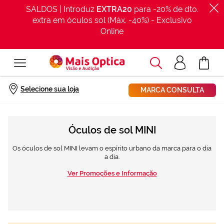
SALDOS | Introduz
EXTRA20
para -20% de dto.
extra em óculos sol (Máx. -40%) - Exclusivo
Online
Procurar
Acesso
O Meu Car
clientes
Início
Óculos Sol
Mini
Selecione sua loja
MARCA CONSULTA
Óculos de sol MINI
Os óculos de sol MINI levam o espírito urbano da marca para o dia
a dia.
Ver Promoções e Informação