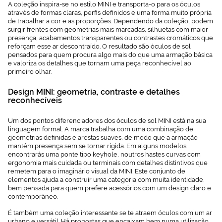
A coleção inspira-se no estilo MINI e transporta-o para os óculos
através de formas claras, perfis definidos e uma forma muito própria
de trabalhar a cor e as proporções. Dependendo da coleção, podem
surgir frentes com geometrias mais marcadas, silhuetas com maior
presença, acabamentos transparentes ou contrastes cromáticos que
reforçam esse ar descontraído. O resultado são óculos de sol
pensados para quem procura algo mais do que uma armação básica
e valoriza os detalhes que tornam uma peça reconhecível ao
primeiro olhar.
Design MINI: geometria, contraste e detalhes
reconhecíveis
Um dos pontos diferenciadores dos óculos de sol MINI está na sua
linguagem formal. A marca trabalha com uma combinação de
geometrias definidas e arestas suaves, de modo que a armação
mantém presença sem se tornar rígida. Em alguns modelos
encontrarás uma ponte tipo keyhole, noutros hastes curvas com
ergonomia mais cuidada ou terminais com detalhes distintivos que
remetem para o imaginário visual da MINI. Este conjunto de
elementos ajuda a construir uma categoria com muita identidade,
bem pensada para quem prefere acessórios com um design claro e
contemporâneo.
É também uma coleção interessante se te atraem óculos com um ar
urbano e versátil. Há propostas que encaixam bem numa utilização