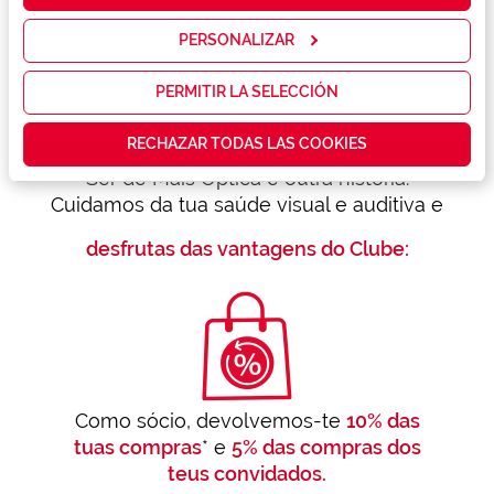
servicios y
mostrarte la
PERSONALIZAR
publicidad y
las
promociones
PERMITIR LA SELECCIÓN
que realmente
te interesan,
RECHAZAR TODAS LAS COOKIES
así como
contenidos
Ser de Mais Optica é outra história.
personalizados
Cuidamos da tua saúde visual e auditiva e
para ti gracias
a un perfil
elaborado a
desfrutas das vantagens do Clube:
partir de tus
hábitos de
navegación
(por ejemplo,
de páginas
visitadas).
Puedes
consultar más
información en
Como sócio, devolvemos-te
10% das
nuestra
tuas compras
* e
5% das compras dos
Política de
Cookies.
teus convidados.