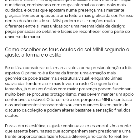
quotidiana, combinando com roupa informal ou com looks mais
cuidados, e outras que apostam numa presença mais marcante
graças a frentes amplas ou a uma leitura mais gráfica da cor. Por isso,
dentro dos óculos de sol MINI podem existir opções muito
diferentes entre si, mas unidas por uma mesma ideia de design:
peças pensadas ao detalhe e fáceis de reconhecer como parte do
universo da marca.
Como escolher os teus óculos de sol MINI segundo o
ajuste, a forma e o estilo
Se estás a considerar esta marca, vale a pena prestar atenção a três
aspetos. O primeiro é a forma da frente: uma armação mais
geométrica pode trazer mais estrutura visual, enquanto linhas
suavizadas tendem a ser mais leves no rosto. O segundo é o
tamanho, já que uns óculos com maior presença podem funcionar
muito bem se procuras protagonismo, mas devem manter um apoio
confortável e estável. O terceiro é a cor, porque na MINI o contraste
e os acabamentos transparentes ou com nuances fazem parte do
discurso da coleção e podem alterar bastante a sensação final dos
óculos.
Para além da estética, o ajuste continua a ser essencial. Uma ponte
que assente bem, hastes que acompanhem sem pressionar e uma
frente proporcionada fazem toda a diferença no conforto real. Se