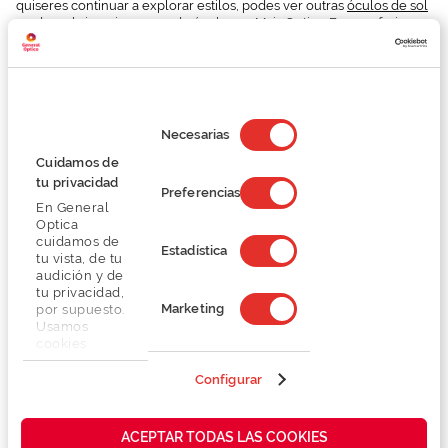
quiseres continuar a explorar estilos, podes ver outras
óculos de sol
ou descobrir mais
marcas de óculos
na Mais Optica. E se preferires
validar o ajuste com ajuda profissional, também podes
marcar
consulta
para perceber que forma e tamanho se adequam melhor a
ti.
Selección
de
Necesarias
consentimiento
Cuidamos de
tu privacidad
Preferencias
En General
Optica
cuidamos de
Estadística
tu vista, de tu
audición y de
tu privacidad,
Marketing
por supuesto.
Usamos
cookies
propias y de
terceros en
Configurar
nuestra web
para analizar
cómo mejorar
ACEPTAR TODAS LAS COOKIES
nuestros