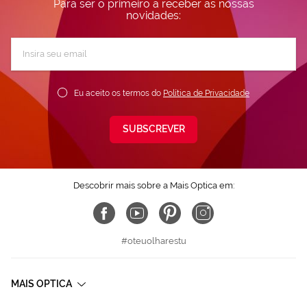
Para ser o primeiro a receber as nossas
novidades:
Subscreva
a
nossa
Newsletter:
Eu aceito os termos do
Política de Privacidade
SUBSCREVER
Descobrir mais sobre a Mais Optica em:
#oteuolharestu
MAIS OPTICA