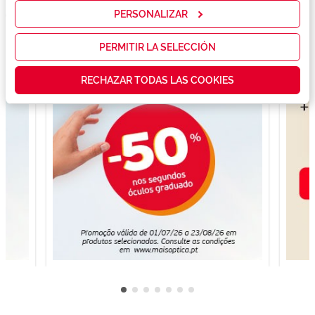
mostrarte la
PERSONALIZAR
publicidad y
las
promociones
PERMITIR LA SELECCIÓN
que realmente
te interesan,
RECHAZAR TODAS LAS COOKIES
así como
contenidos
personalizados
para ti gracias
a un perfil
elaborado a
partir de tus
hábitos de
navegación
(por ejemplo,
de páginas
visitadas).
Puedes
consultar más
información en
nuestra
Política de
Cookies.