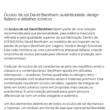
Óculos de sol David Beckham: autenticidade, design
italiano e detalhes icónicos
Os
óculos de sol David Beckham
fazem parte de uma coleção
reconhecida pela sua personalidade, pela estética masculina
refinada e pela qualidade superior da sua fabricação. Dentro de
EYEWEAR by David Beckham, os modelos de sol inspiram-se na
paixão do próprio Beckham por viagens, moda e design funcional.
Esta visão combina-se com a excelência artesanal italiana, criando
uma linha de óculos pensada para oferecer estilo e proteção sem
compromissos.
Cada par de óculos de sol caracteriza-se pelo seu equilíbrio entre o
clássico e o contemporâneo. Beckham aposta em silhuetas
intemporais — aviadores, formas quadradas ou designs retro —
reinterpretadas com acabamentos atuais e materiais premium. Esta
combinação resulta em óculos versáteis, capazes de integrar-se
tanto em looks urbanos como em propostas mais casuais ou
aventureiras. É uma coleção pensada para quem procura
diferenciar-se com um estilo elegante e autêntico.
Um dos elementos distintivos de todos os óculos de sol da marca é
o Talisman, um símbolo em forma de asas que representa liberdade