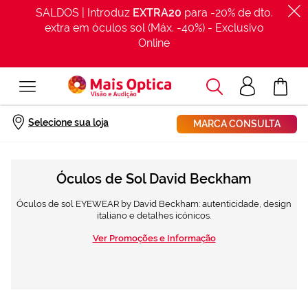
SALDOS | Introduz
EXTRA20
para -20% de dto.
extra em óculos sol (Máx. -40%) - Exclusivo
Online
Procurar
Acesso
O Meu Car
clientes
Início
Óculos Sol
David Beckham
Selecione sua loja
MARCA CONSULTA
Óculos de Sol David Beckham
Óculos de sol EYEWEAR by David Beckham: autenticidade, design
italiano e detalhes icónicos.
Ver Promoções e Informação