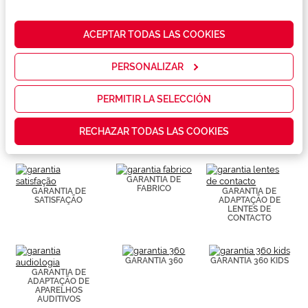
nuestra web
Conselhos
para analizar
cómo mejorar
ACEPTAR TODAS LAS COOKIES
nuestros
Serviços exclusivos
servicios y
mostrarte la
PERSONALIZAR
publicidad y
las
promociones
PERMITIR LA SELECCIÓN
que realmente
te interesan,
RECHAZAR TODAS LAS COOKIES
así como
contenidos
personalizados
para ti gracias
GARANTIA DE
a un perfil
FABRICO
GARANTIA DE
GARANTIA DE
elaborado a
SATISFAÇÃO
ADAPTAÇÃO DE
partir de tus
LENTES DE
hábitos de
CONTACTO
navegación
(por ejemplo,
de páginas
GARANTIA 360
GARANTIA 360 KIDS
visitadas).
GARANTIA DE
Puedes
ADAPTAÇÃO DE
consultar más
APARELHOS
información en
AUDITIVOS