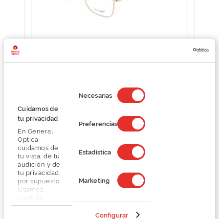
Vogart VGT-AG13
O preço inclui apenas a armação
49,00 €
Selección
de
98,00 €
Necesarias
consentimiento
Cuidamos de
tu privacidad
Preferencias
En General
Optica
cuidamos de
Estadística
tu vista, de tu
audición y de
Detalhes
tu privacidad,
Marketing
por supuesto.
Usamos
Marca
cookies
propias y de
terceros en
Configurar