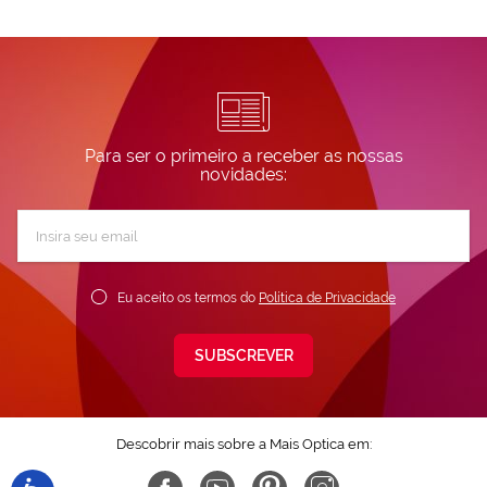
nuestra
Política de
Cookies.
Para ser o primeiro a receber as nossas
novidades:
Subscreva
a
nossa
Newsletter:
Eu aceito os termos do
Política de Privacidade
SUBSCREVER
Descobrir mais sobre a Mais Optica em: