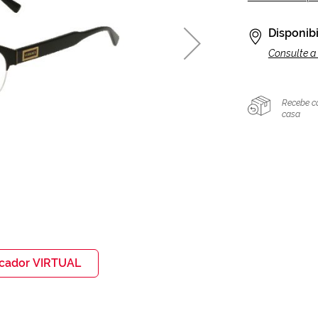
Disponibi
Consulte a 
Recebe c
casa
icador VIRTUAL