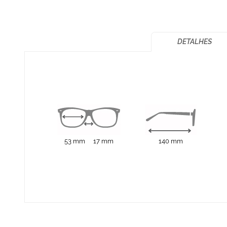
de
imagens
DETALHES
53 mm
17 mm
140 mm