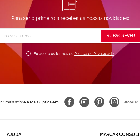
Para ser o primeiro a receber as nossas novidades:
Subscreva
SUBSCREVER
ossa
ewsletter:
Eu aceito os termos do
Política de Privacidade
ir mais sobre a Mais Optica em:
#oteuol
AJUDA
MARCAR CONSULT