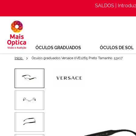
SALDOS | Introdu
Ir
para
o
Conteúdo
ÓCULOS GRADUADOS
ÓCULOS DE SOL
Início
Óculos graduados Versace 0VE1265 Preto Tamanho: 53x17
Saltar
para
Óculos graduados Versace 0VE
o
final
Ref: 141691184
da
Galeria
de
imagens