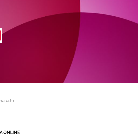
harestu
A ONLINE