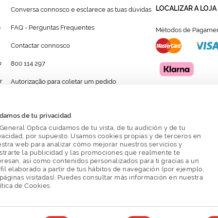
LOCALIZAR A LOJA
Conversa connosco e esclarece as tuas dúvidas
s
FAQ - Perguntas Frequentes
Métodos de Pagamen
Contactar connosco
p
800 114 297
r
Autorização para coletar um pedido
Formulário para acompanhante autorizado de
menor
damos de tu privacidad
General Optica cuidamos de tu vista, de tu audición y de tu
vacidad, por supuesto. Usamos cookies propias y de terceros en
stra web para analizar cómo mejorar nuestros servicios y
trarte la publicidad y las promociones que realmente te
eresan, así como contenidos personalizados para ti gracias a un
fil elaborado a partir de tus hábitos de navegación (por ejemplo,
páginas visitadas). Puedes consultar más información en nuestra
Política de Privacidade
Política de Cookies
Condicoes Gerais de Ven
ítica de Cookies.
© Mais Optica. 2026