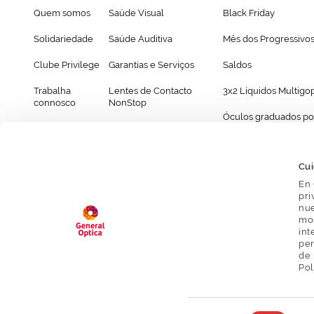
Quem somos
Saúde Visual
Black Friday
Solidariedade
Saúde Auditiva
Mês dos Progressivo
Clube Privilege
Garantias e Serviços
Saldos
Trabalha
Lentes de Contacto
3x2 Líquidos Multigo
connosco
NonStop
Óculos graduados po
Franchising
Cartão Presente
69€
Provador virtual de óculos
Cui
En 
pri
nue
mos
int
per
de 
Aviso Legal
Pol
Selección