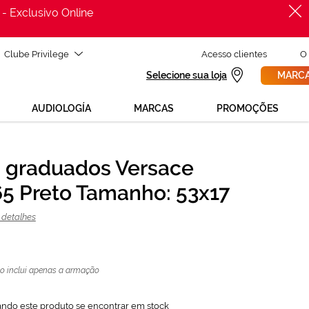
 - Exclusivo Online
Clube Privilege
Acesso clientes
O
Selecione sua loja
MARCA
AUDIOLOGÍA
MARCAS
PROMOÇÕES
 graduados Versace
PROCURAR
135,75 €
5 Preto Tamanho: 53x17
O preço inclui apenas a armação
181,00 €
 detalhes
o inclui apenas a armação
ando este produto se encontrar em stock