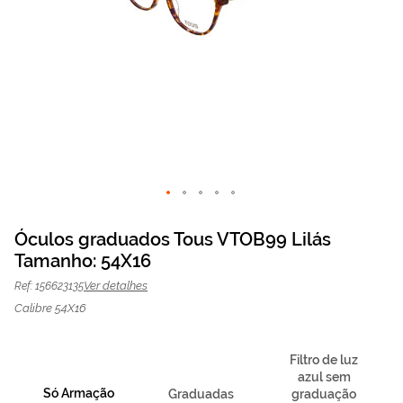
Saltar
para
Óculos graduados Tous VTOB99 Lilás
o
Tamanho: 54X16
Óculos graduados Tous
87,50 €
início
O preço inclui apenas a
da
armação
175,00 €
VTOB99 Lilás | Mais
Ver detalhes
Ref: 156623135
Galeria
Optica
de
Calibre 54X16
imagens
Filtro de luz
azul sem
Só Armação
Graduadas
graduação