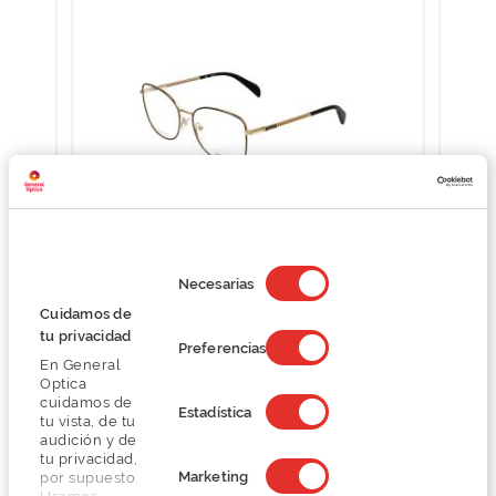
Selección
de
Necesarias
Tous VTO420
consentimiento
Cuidamos de
O preço inclui apenas a armação
tu privacidad
134,62 €
Preferencias
179,50 €
En General
Optica
cuidamos de
Estadística
tu vista, de tu
audición y de
tu privacidad,
Marketing
por supuesto.