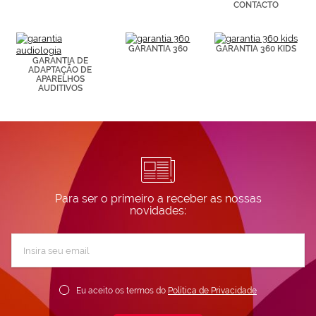
CONTACTO
Puedes
consultar más
información en
nuestra
GARANTIA 360
GARANTIA 360 KIDS
Política de
GARANTIA DE
Cookies.
ADAPTAÇÃO DE
APARELHOS
AUDITIVOS
Para ser o primeiro a receber as nossas
novidades:
Subscreva
a
nossa
Newsletter:
Eu aceito os termos do
Política de Privacidade