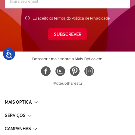
a
nossa
Newsletter:
Eu aceito os termos do
Política de Privacidade
SUBSCREVER
Descobrir mais sobre a Mais Optica em:
#oteuolharestu
MAIS OPTICA
SERVIÇOS
CAMPANHAS