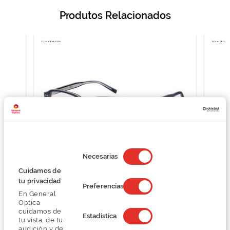
Produtos Relacionados
Selección
de
Necesarias
consentimiento
Cuidamos de
tu privacidad
Tommy Hilfiger TH 2190
Preferencias
En General
O preço inclui apenas a armação
Optica
114,74 €
cuidamos de
Estadística
152,99 €
tu vista, de tu
audición y de