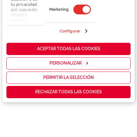
tu privacidad,
Marketing
por supuesto.
Usamos
cookies
propias y de
terceros en
Configurar
nuestra web
para analizar
Detalhes
cómo mejorar
ACEPTAR TODAS LAS COOKIES
nuestros
servicios y
Marca
mostrarte la
PERSONALIZAR
publicidad y
las
Conselhos
promociones
PERMITIR LA SELECCIÓN
que realmente
te interesan,
Garantias e serviços exclusivos
RECHAZAR TODAS LAS COOKIES
así como
contenidos
personalizados
para ti gracias
a un perfil
elaborado a
partir de tus
hábitos de
navegación