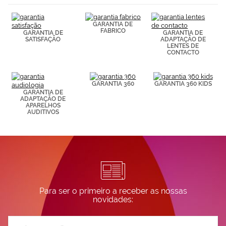
(por ejemplo,
de páginas
visitadas).
GARANTIA DE
Puedes
FABRICO
GARANTIA DE
GARANTIA DE
consultar más
SATISFAÇÃO
ADAPTAÇÃO DE
LENTES DE
información en
CONTACTO
nuestra
Política de
Cookies.
GARANTIA 360
GARANTIA 360 KIDS
GARANTIA DE
ADAPTAÇÃO DE
APARELHOS
AUDITIVOS
Para ser o primeiro a receber as nossas
novidades:
Subscreva