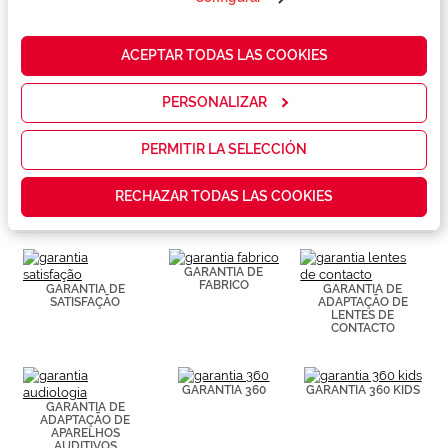
nuestra web
Conselhos
para analizar
cómo mejorar
ACEPTAR TODAS LAS COOKIES
nuestros
Serviços exclusivos
servicios y
mostrarte la
PERSONALIZAR
publicidad y
las
promociones
PERMITIR LA SELECCIÓN
que realmente
te interesan,
RECHAZAR TODAS LAS COOKIES
así como
contenidos
personalizados
para ti gracias
a un perfil
GARANTIA DE
elaborado a
FABRICO
GARANTIA DE
GARANTIA DE
partir de tus
SATISFAÇÃO
ADAPTAÇÃO DE
LENTES DE
hábitos de
CONTACTO
navegación
(por ejemplo,
de páginas
visitadas).
GARANTIA 360
GARANTIA 360 KIDS
Puedes
GARANTIA DE
consultar más
ADAPTAÇÃO DE
APARELHOS
información en
AUDITIVOS