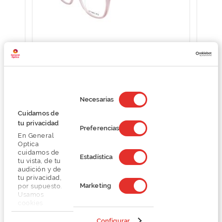
Sting VSJ731
O preço inclui apenas a armação
Selección
76,12 €
de
Necesarias
101,50 €
consentimiento
Cuidamos de
tu privacidad
Preferencias
En General
Optica
cuidamos de
Estadística
tu vista, de tu
audición y de
Detalhes
tu privacidad,
Marketing
por supuesto.
Usamos
cookies
Marca
propias y de
terceros en
Configurar