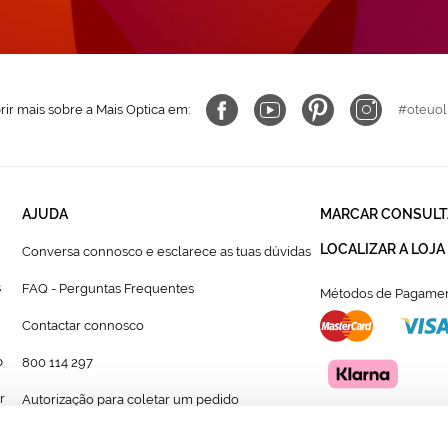
ir mais sobre a Mais Optica em:
#oteuol
AJUDA
MARCAR CONSULT
LOCALIZAR A LOJA
Conversa connosco e esclarece as tuas dúvidas
s
FAQ - Perguntas Frequentes
Métodos de Pagamen
Contactar connosco
p
800 114 297
r
Autorização para coletar um pedido
Formulário para acompanhante autorizado de