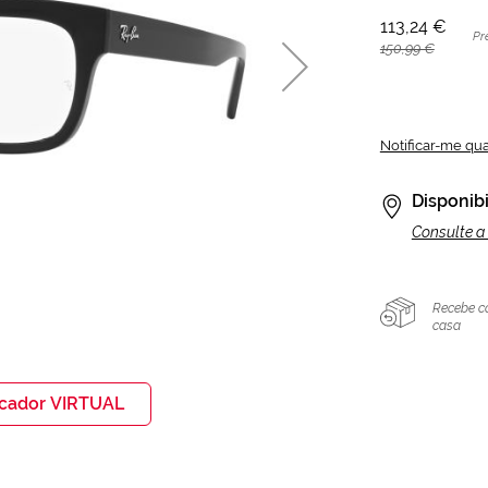
113,24 €
Pr
150,99 €
Notificar-me qu
Disponibi
Consulte a 
Recebe c
casa
icador VIRTUAL