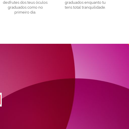
desfrutes dos teus óculos
graduados enquanto tu
graduados como no
tens total tranquilidade.
primeiro dia.