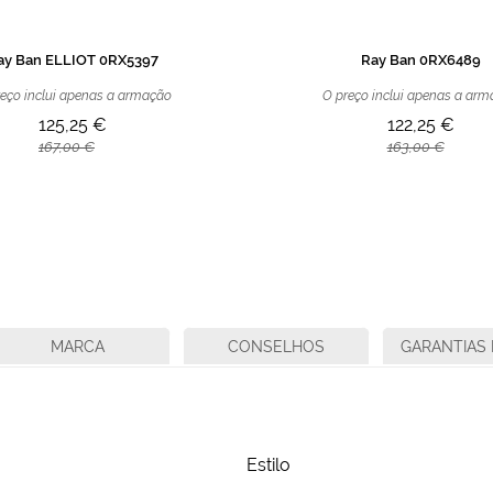
ay Ban ELLIOT 0RX5397
Ray Ban 0RX6489
eço inclui apenas a armação
O preço inclui apenas a ar
125,25 €
122,25 €
167,00 €
163,00 €
MARCA
CONSELHOS
GARANTIAS 
Estilo