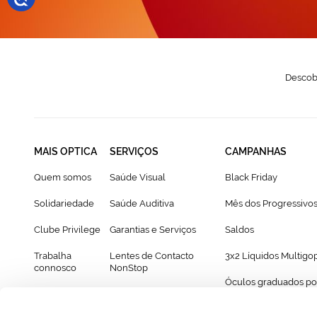
Descobr
MAIS OPTICA
SERVIÇOS
CAMPANHAS
Quem somos
Saúde Visual
Black Friday
Solidariedade
Saúde Auditiva
Mês dos Progressivo
Clube Privilege
Garantias e Serviços
Saldos
Trabalha
Lentes de Contacto
3x2 Líquidos Multigo
connosco
NonStop
Óculos graduados po
Franchising
Cartão Presente
69€