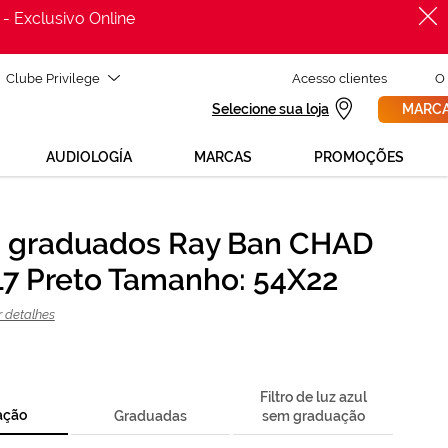
 - Exclusivo Online
Clube Privilege
Acesso clientes
O
Selecione sua loja
MARCA
AUDIOLOGÍA
MARCAS
PROMOÇÕES
 graduados Ray Ban CHAD
PROCURAR
cisas de ajuda para mudar os teus óculos?
7 Preto Tamanho: 54X22
800 114 297
a para nós GRÁTIS no número
egunda a sexta, das 12h às 21h)
r detalhes
REVISAO DA VISTA
olicita uma
> marca consulta
Filtro de luz azul
ação
Graduadas
sem graduação