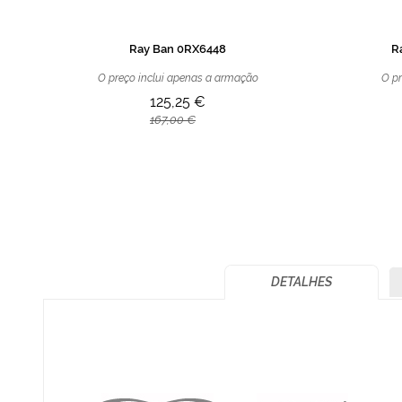
Ray Ban 0RX6448
R
O preço inclui apenas a armação
O pr
125,25 €
167,00 €
DETALHES