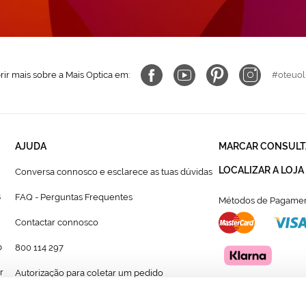
ir mais sobre a Mais Optica em:
#oteuol
AJUDA
MARCAR CONSULT
LOCALIZAR A LOJA
Conversa connosco e esclarece as tuas dúvidas
s
FAQ - Perguntas Frequentes
Métodos de Pagamen
Contactar connosco
p
800 114 297
r
Autorização para coletar um pedido
Formulário para acompanhante autorizado de