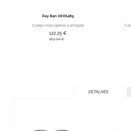
Ray Ban 0RX6489
O preço inclui apenas a armação
O pr
122,25 €
163,00 €
DETALHES