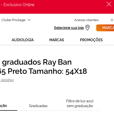
 - Exclusivo Online
Clube Privilege
Acesso clientes
O
Selecione sua loja
MARCA
AUDIOLOGÍA
MARCAS
PROMOÇÕES
 graduados Ray Ban
PROCURAR
cisas de ajuda para mudar os teus óculos?
5 Preto Tamanho: 54X18
800 114 297
a para nós GRÁTIS no número
segunda a sexta, das 12h às 21h)
r detalhes
REVISAO DA VISTA
solicita uma
> marca consulta
Filtro de luz azul
ação
Graduadas
sem graduação