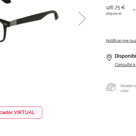
126,75 €
P
169,00 €
Notificar-me qu
Disponibi
Consulte a 
Recebe c
casa
icador VIRTUAL