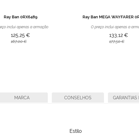
Ray Ban 0RX6489
Ray Ban MEGA WAYFARER 0
eço inclui apenas a armação
O preço inclui apenas a ar
125,25 €
133,12 €
167,00 €
177,50 €
MARCA
CONSELHOS
GARANTIAS 
Estilo