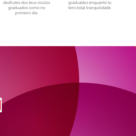
desfrutes dos teus óculos
graduados enquanto tu
graduados como no
tens total tranquilidade.
primeiro dia.