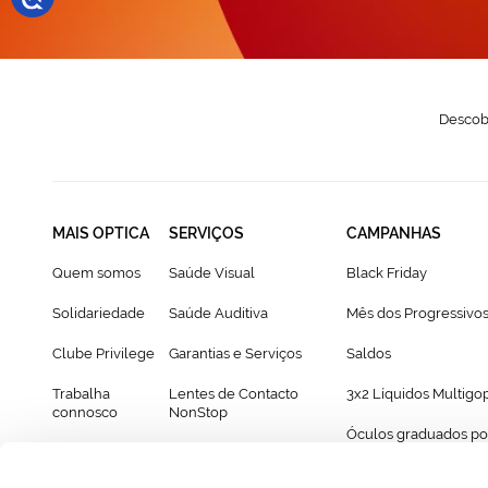
Descobr
MAIS OPTICA
SERVIÇOS
CAMPANHAS
Quem somos
Saúde Visual
Black Friday
Solidariedade
Saúde Auditiva
Mês dos Progressivo
Clube Privilege
Garantias e Serviços
Saldos
Trabalha
Lentes de Contacto
3x2 Líquidos Multigo
connosco
NonStop
Óculos graduados po
Franchising
Cartão Presente
69€