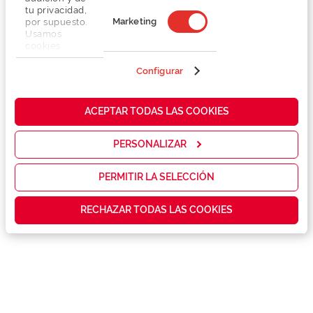
tu privacidad,
Marketing
por supuesto.
Usamos
cookies
propias y de
terceros en
Configurar
nuestra web
para analizar
Detalhes
cómo mejorar
ACEPTAR TODAS LAS COOKIES
nuestros
servicios y
Marca
mostrarte la
PERSONALIZAR
publicidad y
las
Conselhos
promociones
PERMITIR LA SELECCIÓN
que realmente
te interesan,
Garantias e serviços exclusivos
RECHAZAR TODAS LAS COOKIES
así como
contenidos
personalizados
para ti gracias
a un perfil
elaborado a
partir de tus
hábitos de
navegación