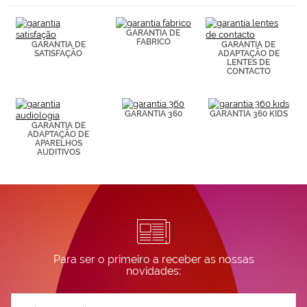
(por ejemplo,
de páginas
visitadas).
GARANTIA DE
Puedes
FABRICO
GARANTIA DE
GARANTIA DE
consultar más
SATISFAÇÃO
ADAPTAÇÃO DE
LENTES DE
información en
CONTACTO
nuestra
Política de
Cookies.
GARANTIA 360
GARANTIA 360 KIDS
GARANTIA DE
ADAPTAÇÃO DE
APARELHOS
AUDITIVOS
Para ser o primeiro a receber as nossas
novidades:
Subscreva