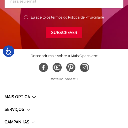
a
nossa
Newsletter:
Eu aceito os termos do
Política de Privacidade
SUBSCREVER
Descobrir mais sobre a Mais Optica em:
#oteuolharestu
MAIS OPTICA
SERVIÇOS
CAMPANHAS