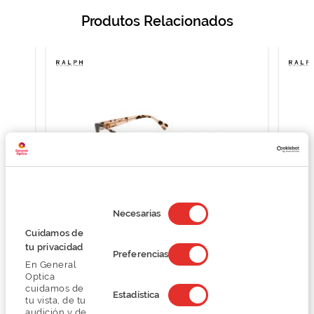
Produtos Relacionados
Selección
de
Necesarias
consentimiento
Cuidamos de
tu privacidad
Ralph Lauren 0RA7151
Preferencias
En General
O preço inclui apenas a armação
Optica
84,74 €
cuidamos de
Estadística
112,99 €
tu vista, de tu
audición y de