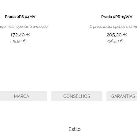
Prada 0PS 04MV
Prada 0PR 19WV
eço inclui apenas a armação
O preço inclui apenas a ar
172,40 €
205,20 €
215,50 €
256,50 €
MARCA
CONSELHOS
GARANTIAS 
Estilo