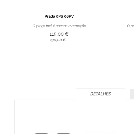
Prada 0PS 06PV
O preço inclui apenas a armação
O pr
115,00 €
230,00 €
DETALHES