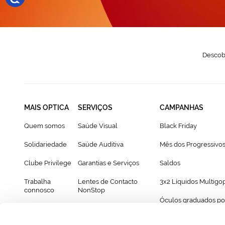
Descobr
MAIS OPTICA
SERVIÇOS
CAMPANHAS
Quem somos
Saúde Visual
Black Friday
Solidariedade
Saúde Auditiva
Mês dos Progressivo
Clube Privilege
Garantias e Serviços
Saldos
Trabalha
Lentes de Contacto
3x2 Líquidos Multigo
connosco
NonStop
Óculos graduados po
Franchising
Cartão Presente
69€