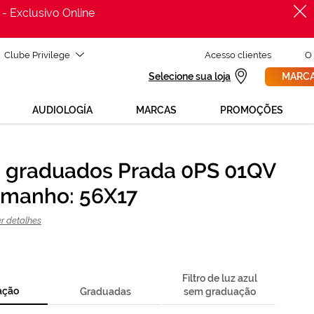
 - Exclusivo Online
Clube Privilege
Acesso clientes
O
Selecione sua loja
MARCA
AUDIOLOGÍA
MARCAS
PROMOÇÕES
 graduados Prada 0PS 01QV
PROCURAR
isas de ajuda para mudar os teus óculos?
amanho: 56X17
800 114 297
 para nós GRÁTIS no número
gunda a sexta, das 12h às 21h)
r detalhes
REVISAO DA VISTA
licita uma
> marca consulta
Filtro de luz azul
ação
Graduadas
sem graduação