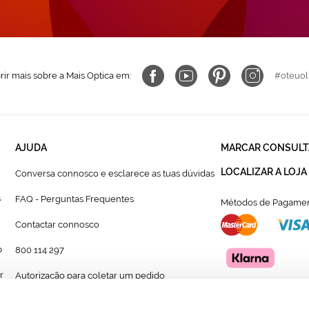
ir mais sobre a Mais Optica em:
#oteuol
AJUDA
MARCAR CONSULT
LOCALIZAR A LOJA
Conversa connosco e esclarece as tuas dúvidas
s
FAQ - Perguntas Frequentes
Métodos de Pagamen
Contactar connosco
p
800 114 297
r
Autorização para coletar um pedido
Formulário para acompanhante autorizado de