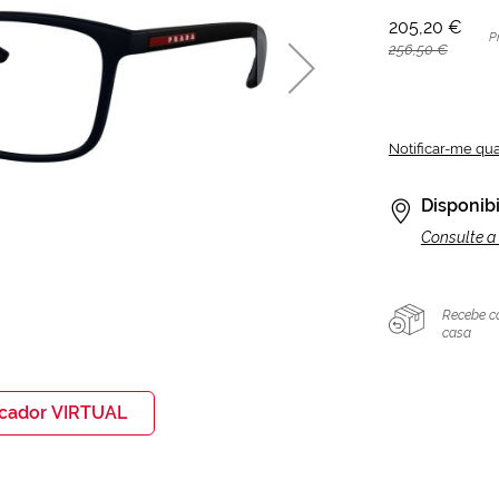
205,20 €
P
256,50 €
Notificar-me qu
Disponibi
Consulte a 
Recebe c
casa
icador VIRTUAL