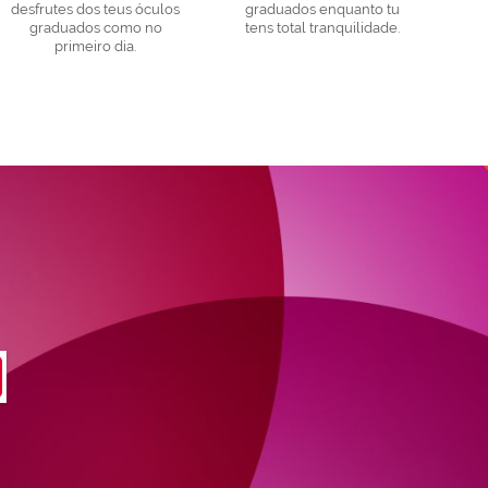
desfrutes dos teus óculos
graduados enquanto tu
graduados como no
tens total tranquilidade.
primeiro dia.