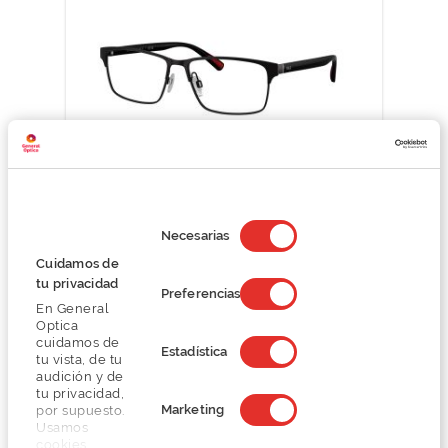
Selección
Polo Ralph Lauren 0PH1243
de
Necesarias
O preço inclui apenas a armação
consentimiento
Cuidamos de
121,50 €
tu privacidad
162,00 €
Preferencias
En General
Optica
cuidamos de
Estadística
tu vista, de tu
audición y de
tu privacidad,
Marketing
por supuesto.
Usamos
Detalhes
cookies