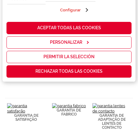
propias y de
terceros en
Configurar
nuestra web
Marca
para analizar
cómo mejorar
ACEPTAR TODAS LAS COOKIES
nuestros
Conselhos
servicios y
mostrarte la
PERSONALIZAR
publicidad y
Serviços exclusivos
las
promociones
PERMITIR LA SELECCIÓN
que realmente
te interesan,
RECHAZAR TODAS LAS COOKIES
así como
contenidos
personalizados
para ti gracias
a un perfil
elaborado a
partir de tus
hábitos de
GARANTIA DE
navegación
FABRICO
GARANTIA DE
GARANTIA DE
(por ejemplo,
SATISFAÇÃO
ADAPTAÇÃO DE
LENTES DE
de páginas
CONTACTO
visitadas).
Puedes