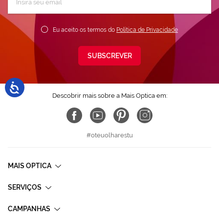
a
nossa
Newsletter:
Eu aceito os termos do
Política de Privacidade
SUBSCREVER
Descobrir mais sobre a Mais Optica em:
#oteuolharestu
MAIS OPTICA
SERVIÇOS
CAMPANHAS