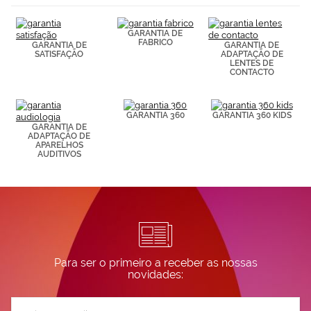
(por ejemplo,
de páginas
visitadas).
GARANTIA DE
Puedes
FABRICO
GARANTIA DE
GARANTIA DE
consultar más
SATISFAÇÃO
ADAPTAÇÃO DE
LENTES DE
información en
CONTACTO
nuestra
Política de
Cookies.
GARANTIA 360
GARANTIA 360 KIDS
GARANTIA DE
ADAPTAÇÃO DE
APARELHOS
AUDITIVOS
Para ser o primeiro a receber as nossas
novidades:
Subscreva