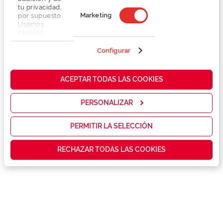
tu privacidad,
Marketing
por supuesto.
Usamos
cookies
propias y de
terceros en
Configurar
nuestra web
para analizar
Detalhes
cómo mejorar
ACEPTAR TODAS LAS COOKIES
nuestros
servicios y
Marca
mostrarte la
PERSONALIZAR
publicidad y
las
Conselhos
promociones
PERMITIR LA SELECCIÓN
que realmente
te interesan,
Garantias e serviços exclusivos
RECHAZAR TODAS LAS COOKIES
así como
contenidos
personalizados
para ti gracias
a un perfil
elaborado a
partir de tus
hábitos de
navegación