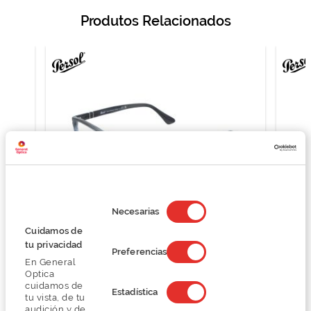
Produtos Relacionados
Selección
de
Necesarias
consentimiento
Cuidamos de
tu privacidad
Persol 0PO3344V
Preferencias
En General
O preço inclui apenas a armação
Optica
200,80 €
cuidamos de
Estadística
251,00 €
tu vista, de tu
audición y de