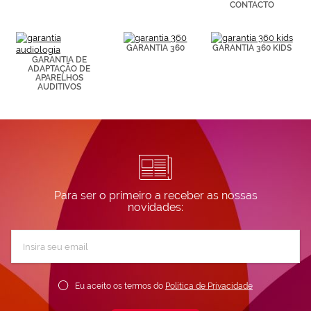
CONTACTO
Puedes
consultar más
información en
nuestra
GARANTIA 360
GARANTIA 360 KIDS
Política de
GARANTIA DE
Cookies.
ADAPTAÇÃO DE
APARELHOS
AUDITIVOS
Para ser o primeiro a receber as nossas
novidades:
Subscreva
a
nossa
Newsletter:
Eu aceito os termos do
Política de Privacidade