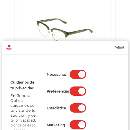
Selección
de
Necesarias
Montblanc MB0259OK
consentimiento
Cuidamos de
O preço inclui apenas a armação
tu privacidad
126,00 €
Preferencias
315,00 €
En General
Optica
cuidamos de
Estadística
tu vista, de tu
audición y de
tu privacidad,
Marketing
por supuesto.