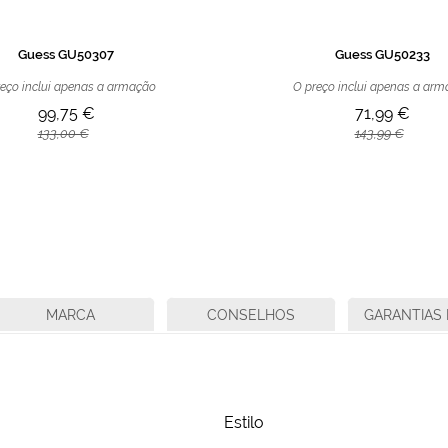
Guess GU50307
Guess GU50233
eço inclui apenas a armação
O preço inclui apenas a ar
99,75 €
71,99 €
133,00 €
143,99 €
MARCA
CONSELHOS
GARANTIAS 
Estilo