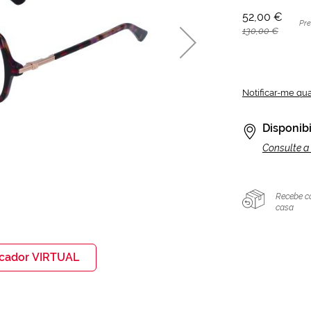
52,00 €
Pr
130,00 €
Notificar-me qu
Disponibi
Consulte a 
Recebe c
casa
icador VIRTUAL