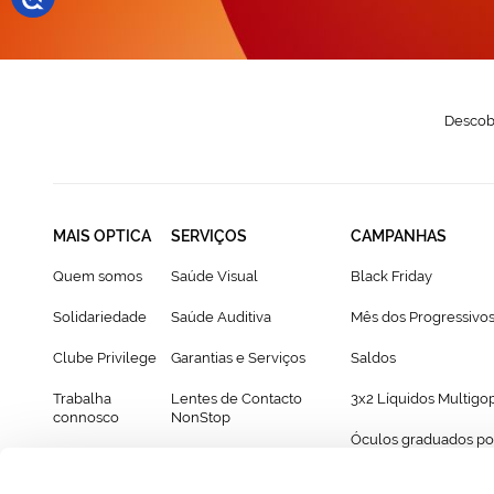
Descobr
MAIS OPTICA
SERVIÇOS
CAMPANHAS
Quem somos
Saúde Visual
Black Friday
Solidariedade
Saúde Auditiva
Mês dos Progressivo
Clube Privilege
Garantias e Serviços
Saldos
Trabalha
Lentes de Contacto
3x2 Líquidos Multigo
connosco
NonStop
Óculos graduados po
Franchising
Cartão Presente
69€