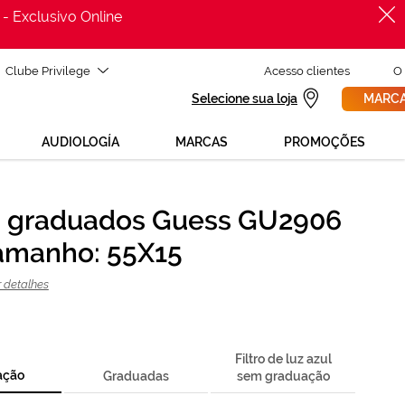
 - Exclusivo Online
Clube Privilege
Acesso clientes
O
Selecione sua loja
MARCA
AUDIOLOGÍA
MARCAS
PROMOÇÕES
 graduados Guess GU2906
PROCURAR
sas de ajuda para mudar os teus óculos?
Tamanho: 55X15
800 114 297
para nós GRÁTIS no número
unda a sexta, das 12h às 21h)
r detalhes
REVISAO DA VISTA
licita uma
> marca consulta
Filtro de luz azul
ação
Graduadas
sem graduação