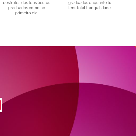
desfrutes dos teus óculos
graduados enquanto tu
graduados como no
tens total tranquilidade.
primeiro dia.