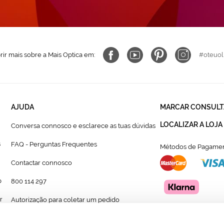
ir mais sobre a Mais Optica em:
#oteuol
AJUDA
MARCAR CONSULT
LOCALIZAR A LOJA
Conversa connosco e esclarece as tuas dúvidas
s
FAQ - Perguntas Frequentes
Métodos de Pagamen
Contactar connosco
p
800 114 297
r
Autorização para coletar um pedido
Formulário para acompanhante autorizado de