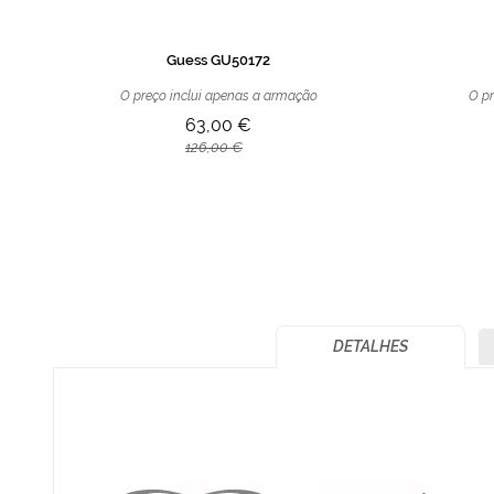
Guess GU50172
O preço inclui apenas a armação
O pr
63,00 €
126,00 €
DETALHES