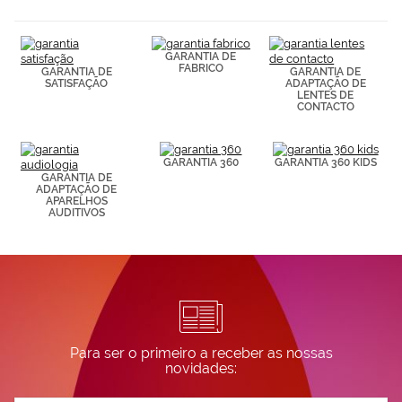
(por ejemplo,
de páginas
visitadas).
GARANTIA DE
Puedes
FABRICO
GARANTIA DE
GARANTIA DE
consultar más
SATISFAÇÃO
ADAPTAÇÃO DE
información en
LENTES DE
nuestra
CONTACTO
Política de
Cookies.
GARANTIA 360
GARANTIA 360 KIDS
GARANTIA DE
ADAPTAÇÃO DE
APARELHOS
AUDITIVOS
Para ser o primeiro a receber as nossas
novidades: