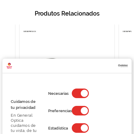
Produtos Relacionados
Selección
de
Necesarias
consentimiento
Cuidamos de
tu privacidad
Preferencias
Emporio Armani 0EA1149
En General
O preço inclui apenas a armação
Optica
121,50 €
cuidamos de
Estadística
tu vista, de tu
162,00 €