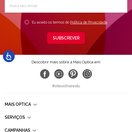
Subscreva
a
nossa
Newsletter:
Eu aceito os termos do
Política de Privacidade
SUBSCREVER
Descobrir mais sobre a Mais Optica em:
#oteuolharestu
MAIS OPTICA
SERVIÇOS
CAMPANHAS