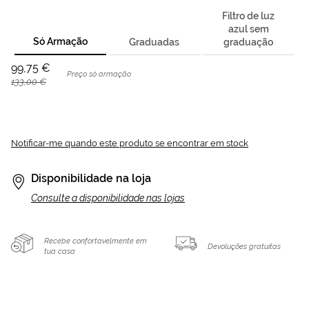
Filtro de luz
azul sem
Só Armação
Graduadas
graduação
99,75 €
Preço só armação
133,00 €
Notificar-me quando este produto se encontrar em stock
Disponibilidade na loja
Consulte a disponibilidade nas lojas
Recebe confortavelmente em
Devoluções gratuitas
tua casa