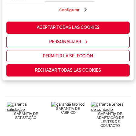
propias y de
terceros en
Configurar
nuestra web
Marca
para analizar
cómo mejorar
ACEPTAR TODAS LAS COOKIES
nuestros
Conselhos
servicios y
mostrarte la
PERSONALIZAR
publicidad y
Serviços exclusivos
las
promociones
PERMITIR LA SELECCIÓN
que realmente
te interesan,
RECHAZAR TODAS LAS COOKIES
así como
contenidos
personalizados
para ti gracias
a un perfil
elaborado a
partir de tus
hábitos de
GARANTIA DE
navegación
FABRICO
GARANTIA DE
GARANTIA DE
(por ejemplo,
SATISFAÇÃO
ADAPTAÇÃO DE
LENTES DE
de páginas
CONTACTO
visitadas).
Puedes