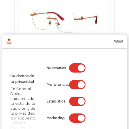
Selección
D&G 0DG1363
de
Necesarias
O preço inclui apenas a armação
consentimiento
Cuidamos de
218,25 €
tu privacidad
291,00 €
Preferencias
En General
Optica
cuidamos de
Estadística
tu vista, de tu
audición y de
tu privacidad,
Marketing
por supuesto.
Usamos
Detalhes
cookies